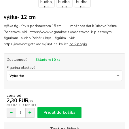
výška- 12 cm
Výška figuríny s podstavcom 15 cm. možnosť dat k ľubovoľnému
Podstavcu viď: https://www.vegatakac.sk/podstavce-k-plastovym-
figurkam alebo Pohár + kryt + figúrka viď:
https://www.vegatakac.sk/kryt-na-kalich
celý popis
Dostupnosť
Skladom 10 ks
Figurína plastová
cena od
2,30 EUR
/
ks
od
1,87 EUR
bez DPH
Pridať do košíka
Text na štítok