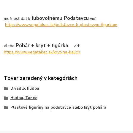
ľubovoľnému Podstavcu
možnosť dat k
viď:
https://www.vegatakac.sk/podstavce-k-plastovym-figurkam
Pohár + kryt + figúrka
alebo
viď:
https://www.vegatakac.sk/kryt-na-kalich
Tovar zaradený v kategóriách
Divadlo, hudba
Hudba, Tanec
Plastové figuríny na podstavce alebo kryt pohára