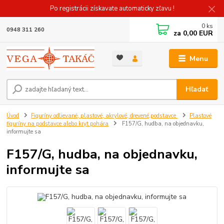
Po registrácii získavate automaticky zľavu !
0
ks
0948 311 260
za
0,00 EUR
Menu
Hľadať
Úvod
Figuríny odlievané, plastové, akrylové, drevené,podstavce
Plastové
figuríny na podstavce alebo kryt pohára
F157/G, hudba, na objednavku,
informujte sa
F157/G, hudba, na objednavku,
informujte sa