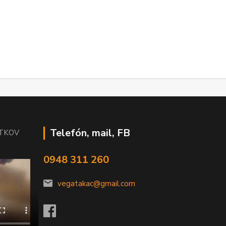
Telefón, mail, FB
ÍTKOV
0948 311 260
vegatakac@gmail.com