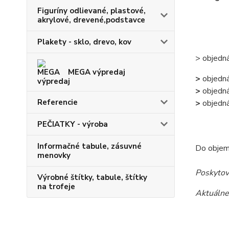
Figuríny odlievané, plastové,
akrylové, drevené,podstavce
Plakety - sklo, drevo, kov
> objedn
MEGA výpredaj
>
objedn
>
objedn
Referencie
>
objedn
PEČIATKY - výroba
Informačné tabule, zásuvné
Do objem
menovky
Poskytova
Výrobné štítky, tabule, štítky
na trofeje
Aktuálne