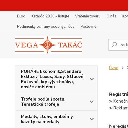
Blog
Katalóg 2026 - listujte
Vrátenie tovaru
O nás
Kon
Podmienky ochrany osobných úda
Poštovné
Úvod
POHÁRE Ekonomik,Standard,
Exkluziv, Luxus, Sady. Stĺpové,
Putovné. kryty(vrchnáky),
nosiče emblému
Registrá
Trofeje podľa športu,
>
Konečný
Tematické trofeje
>
Reklamn
Medaily, stuhy, emblémy,
kazety na medaily
Neregist