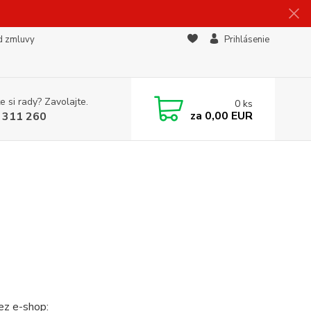
d zmluvy
Prihlásenie
e si rady? Zavolajte.
0
ks
za
0,00 EUR
 311 260
ez e-shop: