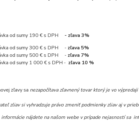
ávka od sumy 190 € s DPH
- zľava 3%
ávka od sumy 300 € s DPH -
zľava 5%
ávka od sumy 500 € s DPH -
zľava 7%
ávka od sumy 1 000 € s DPH -
zľava
10 %
ovej zľavy sa
nezapočítava zľavnený tovar ktorý je vo výpredaji a
teľ zliav si vyhradzuje právo zmeniť podmienky zliav aj v prieb
 informácie nájdete na našom webe v prípade nejasností sa in