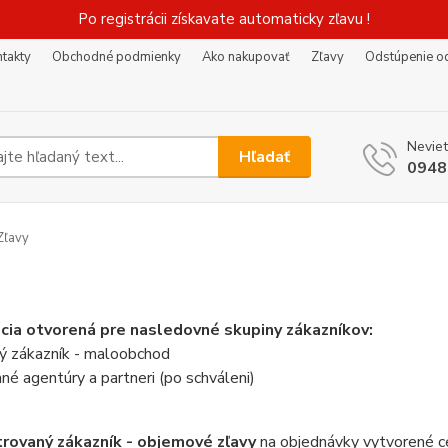
Po registrácii získavate automaticky zľavu !
takty
Obchodné podmienky
Ako nakupovať
Zľavy
Odstúpenie o
Neviet
Hľadať
0948
Zľavy
cia otvorená pre nasledovné skupiny zákazníkov:
 zákazník - maloobchod
é agentúry a partneri (po schváleni)
rovaný zákazník - objemové zľavy
na objednávky vytvorené c