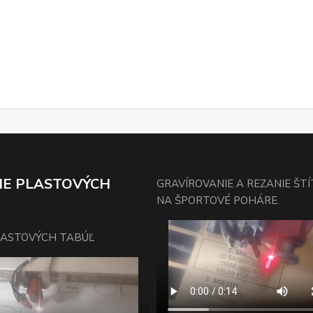
IE PLASTOVÝCH
GRAVÍROVANIE A REZANIE ŠT
NA ŠPORTOVÉ POHÁRE.
LASTOVÝCH TABÚĽ