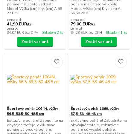
poháre majú tieto veľkosti:
poháre majú tieto veľkosti:
Model Výška (cm) Kryt (cm) A 58
Model Výška (cm) Kryt (cm) A
22 B 53
56,50 20 B
cena od
cena od
41,90 EUR
79,00 EUR
/
ks
/
ks
cena od
cena od
34,07 EUR
bez DPH
Skladom 2 ks
64,23 EUR
bez DPH
Skladom 1 ks
Zvoliť variant
Zvoliť variant
Športový pohár 1064N, výšky
Športový pohár 1069, výšky
56,5-53,5-50-48,5 cm
57,5-53-46-43 cm
Exkluzívne poháre! Zabudnite na
Exkluzívne poháre! Zabudnite na
obyčajné trofeje, exkluzívne
obyčajné trofeje, exkluzívne
poháre sú vysoké poháre,
poháre sú vysoké poháre,