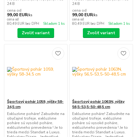
24 B
24 B
cena od
cena od
99,00 EUR
99,00 EUR
/
ks
/
ks
cena od
cena od
80,49 EUR
bez DPH
Skladom 1 ks
80,49 EUR
bez DPH
Skladom 1 ks
Zvoliť variant
Zvoliť variant
Športový pohár 1059, výšky 58-
Športový pohár 1063N, výšky
34,5 cm
56,5-53,5-50-48,5 cm
Exkluzívne poháre! Zabudnite na
Exkluzívne poháre! Zabudnite na
obyčajné trofeje, exkluzívne
obyčajné trofeje, exkluzívne
poháre sú vysoké poháre,
poháre sú vysoké poháre,
exkluzívneho prevedenia ! Je to
exkluzívneho prevedenia ! Je to
trieda medzi Standart a Luxus.
trieda medzi Standart a Luxus.
Exkluzívny Dizajn Jednotlivé
Exkluzívny Dizajn Jednotlivé