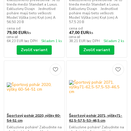
exkluzívneho prevedenia ! Je to
exkluzívneho prevedenia ! Je to
trieda medzi Standart a Luxus.
trieda medzi Standart a Luxus.
Exkluzívny Dizajn Jednotlivé
Exkluzívny Dizajn Jednotlivé
poháre majú tieto veľkosti:
poháre majú tieto veľkosti:
Model Výška (cm) Kryt (cm) A
Model Výška (cm) Kryt (cm) A
56,50 20 B
57,5 20 B
cena od
cena od
79,00 EUR
47,00 EUR
/
ks
/
ks
cena od
cena od
64,23 EUR
bez DPH
Skladom 1 ks
38,21 EUR
bez DPH
Skladom 2 ks
Zvoliť variant
Zvoliť variant
Športový pohár 2020, výšky 60-
Športový pohár 2071, výšky71-
54-51 cm
62,5-57,5-53-46,5 cm
Exkluzívne poháre! Zabudnite na
Exkluzívne poháre! Zabudnite na