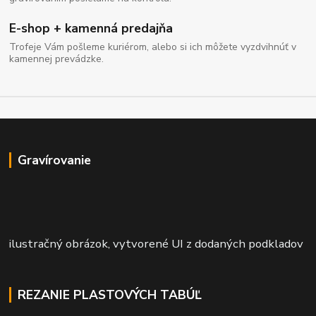
E-shop + kamenná predajňa
Trofeje Vám pošleme kuriérom, alebo si ich môžete vyzdvihnúť v
kamennej prevádzke.
Gravírovanie
ilustračný obrázok, vytvorené UI z dodaných podkladov
REZANIE PLASTOVÝCH TABÚĽ