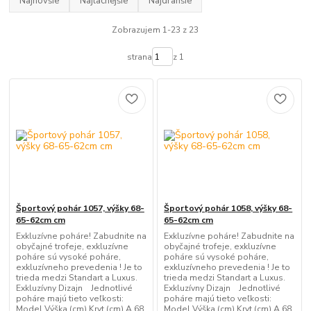
Najnovšie
Najlacnejšie
Najdrahšie
Zobrazujem 1-23 z 23
strana
z 1
Športový pohár 1057, výšky 68-
Športový pohár 1058, výšky 68-
65-62cm cm
65-62cm cm
Exkluzívne poháre! Zabudnite na
Exkluzívne poháre! Zabudnite na
obyčajné trofeje, exkluzívne
obyčajné trofeje, exkluzívne
poháre sú vysoké poháre,
poháre sú vysoké poháre,
exkluzívneho prevedenia ! Je to
exkluzívneho prevedenia ! Je to
trieda medzi Standart a Luxus.
trieda medzi Standart a Luxus.
Exkluzívny Dizajn Jednotlivé
Exkluzívny Dizajn Jednotlivé
poháre majú tieto veľkosti:
poháre majú tieto veľkosti:
Model Výška (cm) Kryt (cm) A 68
Model Výška (cm) Kryt (cm) A 68