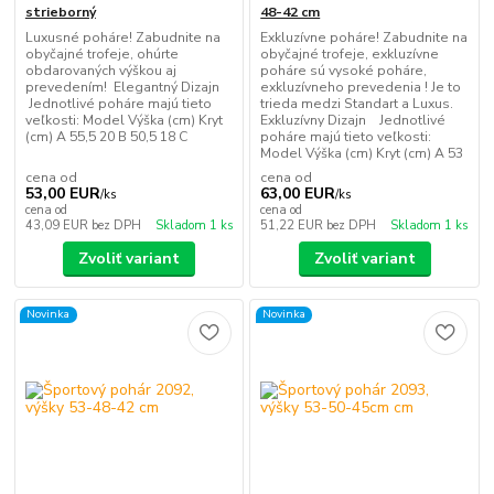
strieborný
48-42 cm
Luxusné poháre! Zabudnite na
Exkluzívne poháre! Zabudnite na
obyčajné trofeje, ohúrte
obyčajné trofeje, exkluzívne
obdarovaných výškou aj
poháre sú vysoké poháre,
prevedením! Elegantný Dizajn
exkluzívneho prevedenia ! Je to
Jednotlivé poháre majú tieto
trieda medzi Standart a Luxus.
veľkosti: Model Výška (cm) Kryt
Exkluzívny Dizajn Jednotlivé
(cm) A 55,5 20 B 50,5 18 C
poháre majú tieto veľkosti:
Model Výška (cm) Kryt (cm) A 53
cena od
cena od
53,00 EUR
63,00 EUR
/
ks
/
ks
cena od
cena od
43,09 EUR
bez DPH
Skladom 1 ks
51,22 EUR
bez DPH
Skladom 1 ks
Zvoliť variant
Zvoliť variant
Novinka
Novinka