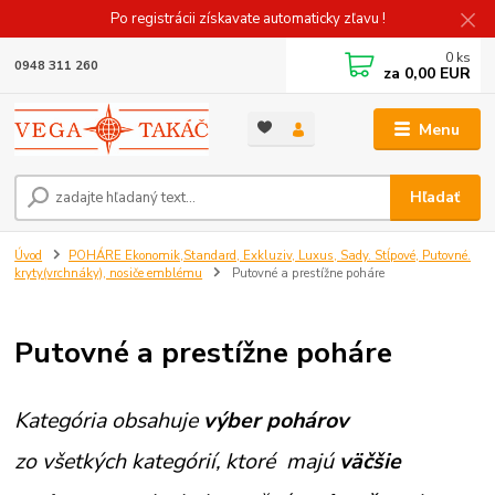
Po registrácii získavate automaticky zľavu !
0
ks
0948 311 260
za
0,00 EUR
Menu
Hľadať
Úvod
POHÁRE Ekonomik,Standard, Exkluziv, Luxus, Sady. Stĺpové, Putovné.
kryty(vrchnáky), nosiče emblému
Putovné a prestížne poháre
Putovné a prestížne poháre
Kategória obsahuje
výber pohárov
zo všetkých kategórií, ktoré majú
väčšie