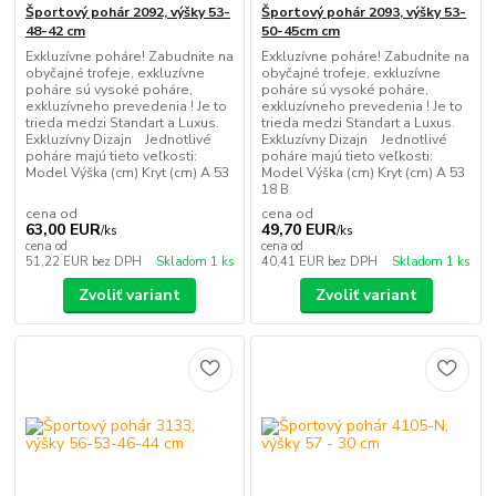
Športový pohár 2092, výšky 53-
Športový pohár 2093, výšky 53-
48-42 cm
50-45cm cm
Exkluzívne poháre! Zabudnite na
Exkluzívne poháre! Zabudnite na
obyčajné trofeje, exkluzívne
obyčajné trofeje, exkluzívne
poháre sú vysoké poháre,
poháre sú vysoké poháre,
exkluzívneho prevedenia ! Je to
exkluzívneho prevedenia ! Je to
trieda medzi Standart a Luxus.
trieda medzi Standart a Luxus.
Exkluzívny Dizajn Jednotlivé
Exkluzívny Dizajn Jednotlivé
poháre majú tieto veľkosti:
poháre majú tieto veľkosti:
Model Výška (cm) Kryt (cm) A 53
Model Výška (cm) Kryt (cm) A 53
18 B
cena od
cena od
63,00 EUR
49,70 EUR
/
ks
/
ks
cena od
cena od
51,22 EUR
bez DPH
Skladom 1 ks
40,41 EUR
bez DPH
Skladom 1 ks
Zvoliť variant
Zvoliť variant