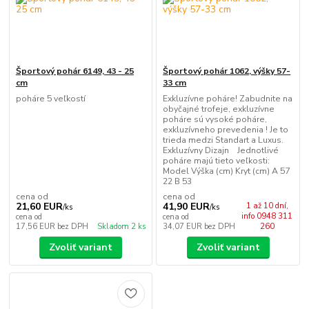
Športový pohár 6149, 43 - 25
Športový pohár 1062, výšky 57-
cm
33 cm
poháre 5 veľkostí
Exkluzívne poháre! Zabudnite na
obyčajné trofeje, exkluzívne
poháre sú vysoké poháre,
exkluzívneho prevedenia ! Je to
trieda medzi Standart a Luxus.
Exkluzívny Dizajn Jednotlivé
poháre majú tieto veľkosti:
Model Výška (cm) Kryt (cm) A 57
22 B 53
cena od
cena od
21,60 EUR
41,90 EUR
1 až 10 dní,
/
ks
/
ks
info 0948 311
cena od
cena od
17,56 EUR
bez DPH
Skladom 2 ks
34,07 EUR
bez DPH
260
Zvoliť variant
Zvoliť variant