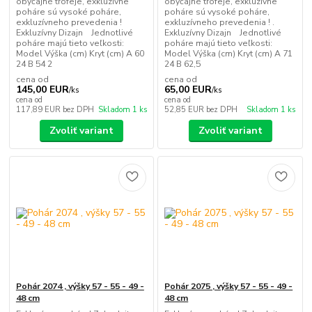
obyčajné trofeje, exkluzívne
obyčajné trofeje, exkluzívne
poháre sú vysoké poháre,
poháre sú vysoké poháre,
exkluzívneho prevedenia !
exkluzívneho prevedenia ! .
Exkluzívny Dizajn Jednotlivé
Exkluzívny Dizajn Jednotlivé
poháre majú tieto veľkosti:
poháre majú tieto veľkosti:
Model Výška (cm) Kryt (cm) A 60
Model Výška (cm) Kryt (cm) A 71
24 B 54 2
24 B 62,5
cena od
cena od
145,00 EUR
65,00 EUR
/
ks
/
ks
cena od
cena od
117,89 EUR
bez DPH
Skladom 1 ks
52,85 EUR
bez DPH
Skladom 1 ks
Zvoliť variant
Zvoliť variant
Pohár 2074 , výšky 57 - 55 - 49 -
Pohár 2075 , výšky 57 - 55 - 49 -
48 cm
48 cm