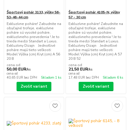
Športový pohár 3133, výšky 56-
Športový pohár 4105-N, výšky
53-46-44 cm
57 - 30 cm
Exkluzívne poháre! Zabudnite na
Exkluzívne poháre! Zabudnite na
obyčajné trofeje, exkluzívne
obyčajné trofeje, exkluzívne
poháre sú vysoké poháre,
poháre sú vysoké poháre,
exkluzívneho prevedenia ! Je to
exkluzívneho prevedenia ! Je to
trieda medzi Standart a Luxus.
trieda medzi Standart a Luxus.
Exkluzívny Dizajn Jednotlivé
Exkluzívny Dizajn Jednotlivé
poháre majú tieto veľkosti:
poháre majú tieto veľkosti:
Model Výška (cm) Kryt (cm) A 56
Model Výška (cm) Kryt (cm) A 57
20 B
20 B 52
cena od
cena od
50,00 EUR
21,50 EUR
/
ks
/
ks
cena od
cena od
40,65 EUR
bez DPH
Skladom 1 ks
17,48 EUR
bez DPH
Skladom 6 ks
Zvoliť variant
Zvoliť variant