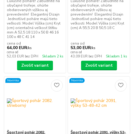
Luxusné poháre! Zabudnite na
Luxusné poháre! Zabudnite na
obyčajné trofeje, ohúrte
obyčajné trofeje, ohúrte
obdarovaných výškou aj
obdarovaných výškou aj
prevedením! Elegantný Dizajn
prevedením! Elegantný Dizajn
Jednotlivé poháre majú tieto
Jednotlivé poháre majú tieto
veľkosti: Model Výška (cm) Kryt
veľkosti: Model Výška (cm) Kryt
(cm) orientačná veľkosť štítku
(cm) A 55,5 20 B 50,5 18 C
mm A 52,5 18 110 x 50 B 46 16
100 x 48 C 41 14
cena od
cena od
64,00 EUR
53,00 EUR
/
ks
/
ks
cena od
cena od
52,03 EUR
bez DPH
Skladom 2 ks
43,09 EUR
bez DPH
Skladom 1 ks
Zvoliť variant
Zvoliť variant
Novinka
Novinka
Športový pohár 2082.
Športový pohár 2091, výšky 53-