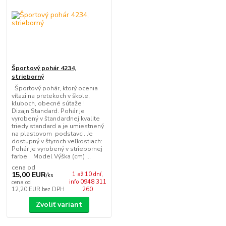
Športový pohár 4234,
strieborný
Športový pohár, ktorý ocenia
víťazi na pretekoch v škole,
kluboch, obecné súťaže !
Dizajn Standard. Pohár je
vyrobený v štandardnej kvalite
triedy standard a je umiestnený
na plastovom podstavci. Je
dostupný v štyroch veľkostiach:
Pohár je vyrobený v striebornej
farbe. Model Výška (cm) ...
cena od
15,00 EUR
1 až 10 dní,
/
ks
info 0948 311
cena od
12,20 EUR
bez DPH
260
Zvoliť variant