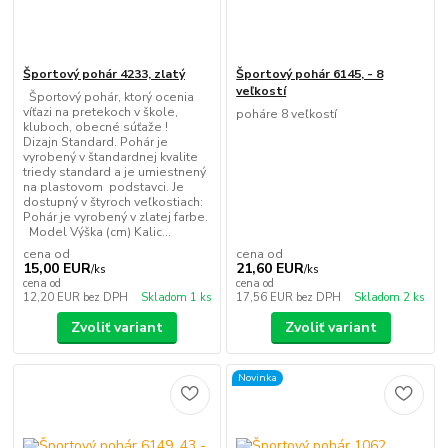
Športový pohár 4233, zlatý
Športový pohár 6145, - 8
veľkostí
Športový pohár, ktorý ocenia
víťazi na pretekoch v škole,
poháre 8 veľkostí
kluboch, obecné súťaže !
Dizajn Standard. Pohár je
vyrobený v štandardnej kvalite
triedy standard a je umiestnený
na plastovom podstavci. Je
dostupný v štyroch veľkostiach:
Pohár je vyrobený v zlatej farbe.
Model Výška (cm) Kalic...
cena od
cena od
15,00 EUR
21,60 EUR
/
ks
/
ks
cena od
cena od
12,20 EUR
bez DPH
Skladom 1 ks
17,56 EUR
bez DPH
Skladom 2 ks
Zvoliť variant
Zvoliť variant
Novinka