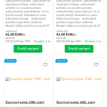
Exkluzívne poháre! Zabudnite na
Exkluzívne poháre! Zabudnite na
obyčajné trofeje, exkluzívne
obyčajné trofeje, exkluzívne
poháre sú vysoké poháre,
poháre sú vysoké poháre,
exkluzívneho prevedenia ! Je to
exkluzívneho prevedenia ! Je to
trieda medzi Standart a Luxus.
trieda medzi Standart a Luxus.
Exkluzívny Dizajn Jednotlivé
Exkluzívny Dizajn Jednotlivé
poháre majú tieto veľkosti:
poháre majú tieto veľkosti:
Model Výška (cm) Kryt (cm) A 57
Model Výška (cm) Kryt (cm) A 57
cena od
cena od
61,00 EUR
61,00 EUR
/
ks
/
ks
cena od
cena od
49,59 EUR
bez DPH
Skladom 1 ks
49,59 EUR
bez DPH
Skladom 1 ks
Zvoliť variant
Zvoliť variant
Novinka
Novinka
Športový pohár 2080. zlatý
Športový pohár 2081. zlatý