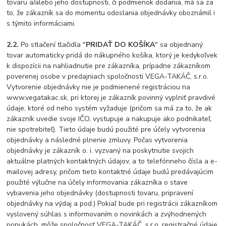
tovaru a/alebo jeho dostupnosti, či podmienok dodania, má sa za
to, že zákazník sa do momentu odoslania objednávky oboznámil i
s týmito informáciami.
2.2.
Po stlačení tlačidla "
PRIDAŤ DO KOŠÍKA
" sa objednaný
tovar automaticky pridá do nákupného košíka, ktorý je kedykoľvek
k dispozícii na nahliadnutie pre zákazníka, prípadne zákazníkom
poverenej osobe v predajniach spoločnosti VEGA-TAKÁČ, s.r.o.
Vytvorenie objednávky nie je podmienené registráciou na
www.vegatakac.sk, pri ktorej je zákazník povinný vyplniť pravdivé
údaje, ktoré od neho systém vyžaduje (pričom sa má za to, že ak
zákazník uvedie svoje IČO, vystupuje a nakupuje ako podnikateľ,
nie spotrebiteľ). Tieto údaje budú použité pre účely vytvorenia
objednávky a následné plnenie zmluvy. Počas vytvorenia
objednávky je zákazník o. i. vyzvaný na poskytnutie svojich
aktuálne platných kontaktných údajov, a to telefónneho čísla a e-
mailovej adresy, pričom tieto kontaktné údaje budú predávajúcim
použité výlučne na účely informovania zákazníka o stave
vybavenia jeho objednávky (dostupnosti tovaru, pripravení
objednávky na výdaj a pod.) Pokiaľ bude pri registrácii zákazníkom
vyslovený súhlas s informovaním o novinkách a zvýhodnených
ponukách, môže spoločnosť VEGA-TAKÁČ, s.r.o. registračné údaje