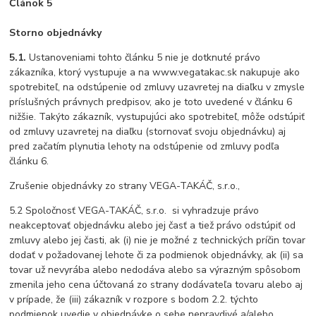
Článok 5
Storno objednávky
5.1.
Ustanoveniami tohto článku 5 nie je dotknuté právo
zákazníka, ktorý vystupuje a na www.vegatakac.sk nakupuje ako
spotrebiteľ, na odstúpenie od zmluvy uzavretej na diaľku v zmysle
príslušných právnych predpisov, ako je toto uvedené v článku 6
nižšie. Takýto zákazník, vystupujúci ako spotrebiteľ, môže odstúpiť
od zmluvy uzavretej na diaľku (stornovať svoju objednávku) aj
pred začatím plynutia lehoty na odstúpenie od zmluvy podľa
článku 6.
Zrušenie objednávky zo strany VEGA-TAKÁČ, s.r.o.,
5.2 Spoločnosť VEGA-TAKÁČ, s.r.o. si vyhradzuje právo
neakceptovať objednávku alebo jej časť a tiež právo odstúpiť od
zmluvy alebo jej časti, ak (i) nie je možné z technických príčin tovar
dodať v požadovanej lehote či za podmienok objednávky, ak (ii) sa
tovar už nevyrába alebo nedodáva alebo sa výrazným spôsobom
zmenila jeho cena účtovaná zo strany dodávateľa tovaru alebo aj
v prípade, že (iii) zákazník v rozpore s bodom 2.2. týchto
podmienok uvedie v objednávke o sebe nepravdivé a/alebo