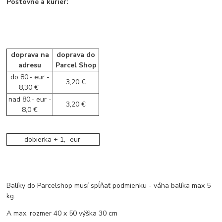
Poštovné a kuriér:
doprava na
doprava do
adresu
Parcel Shop
do 80,- eur -
3,20 €
8,30 €
nad 80,- eur -
3,20 €
8,0 €
dobierka + 1,- eur
Balíky do Parcelshop musí spĺňať podmienku - váha balíka max 5
kg.
A max. rozmer 40 x 50 výška 30 cm