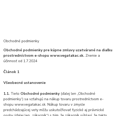
Obchodné podmienky
Obchodné podmienky pre kúpne zmluvy uzatvárané na diaľku
prostredníctvom e-shopu www.vegatakac.sk.
Znenie a
účinnosť od 1.7.2024
Článok 1
Všeobecné ustanovenie
1.1.
Tieto
Obchodné podmienky
(ďalej len „Obchodné
podmienky“) sa vzťahujú na nákup tovaru prostredníctvom e-
shopu www.vegatakac.sk. Nákup tovaru v zmysle
predchádzajúcej vety môžu uskutočňovať fyzické aj právnické
osoby (ďalej len „zákazník“) s tým, že zákazník súhlasí, že takto