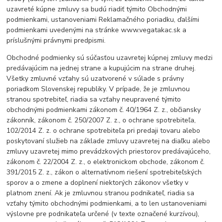
uzavreté kúpne zmluvy sa budú riadiť týmito Obchodnými
podmienkami, ustanoveniami Reklamačného poriadku, ďalšími
podmienkami uvedenými na stránke www.vegatakac.sk a
príslušnými právnymi predpismi.
Obchodné podmienky sú súčasťou uzavretej kúpnej zmluvy medzi
predávajúcim na jednej strane a kupujúcim na strane druhej.
Všetky zmluvné vzťahy sú uzatvorené v súlade s právny
poriadkom Slovenskej republiky. V prípade, že je zmluvnou
stranou spotrebiteľ, riadia sa vzťahy neupravené týmito
obchodnými podmienkami zákonom č. 40/1964 Z. z., občiansky
zákonník, zákonom č. 250/2007 Z. z., o ochrane spotrebiteľa,
102/2014 Z. z. o ochrane spotrebiteľa pri predaji tovaru alebo
poskytovaní služieb na základe zmluvy uzavretej na diaľku alebo
zmluvy uzavretej mimo prevádzkových priestorov predávajúceho,
zákonom č. 22/2004 Z. z., o elektronickom obchode, zákonom č.
391/2015 Z. z., zákon o alternatívnom riešení spotrebiteľských
sporov a o zmene a doplnení niektorých zákonov všetky v
platnom znení. Ak je zmluvnou stranou podnikateľ, riadia sa
vzťahy týmito obchodnými podmienkami, a to len ustanoveniami
výslovne pre podnikateľa určené (v texte označené kurzívou),