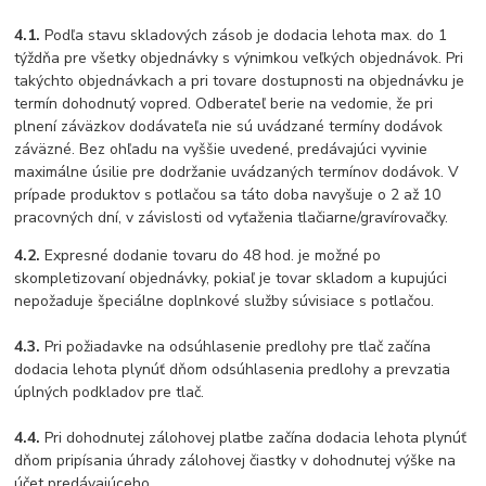
4.1.
Podľa stavu skladových zásob je dodacia lehota max. do 1
týždňa pre všetky objednávky s výnimkou veľkých objednávok. Pri
takýchto objednávkach a pri tovare dostupnosti na objednávku je
termín dohodnutý vopred. Odberateľ berie na vedomie, že pri
plnení záväzkov dodávateľa nie sú uvádzané termíny dodávok
záväzné. Bez ohľadu na vyššie uvedené, predávajúci vyvinie
maximálne úsilie pre dodržanie uvádzaných termínov dodávok. V
prípade produktov s potlačou sa táto doba navyšuje o 2 až 10
pracovných dní, v závislosti od vyťaženia tlačiarne/gravírovačky.
4.2.
Expresné dodanie tovaru do 48 hod. je možné po
skompletizovaní objednávky, pokiaľ je tovar skladom a kupujúci
nepožaduje špeciálne doplnkové služby súvisiace s potlačou.
4.3.
Pri požiadavke na odsúhlasenie predlohy pre tlač začína
dodacia lehota plynúť dňom odsúhlasenia predlohy a prevzatia
úplných podkladov pre tlač.
4.4.
Pri dohodnutej zálohovej platbe začína dodacia lehota plynúť
dňom pripísania úhrady zálohovej čiastky v dohodnutej výške na
účet predávajúceho.