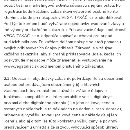
použiť tiež na marketingovú aktivitu súvisiacu s jej činnosťou. Po
registrácii bude každému zákazníkovi vytvorené osobné konto,
ktorým sa bude pri nákupoch v VEGA-TAKÁČ, s.r.o. identifikovať.
Pod týmto kontom budú vytvárané objednávky, evidované zľavy a
iné výhody pre každého zákazníka. Prihlasovacie údaje spoločnosť
VEGA-TAKÁČ, s.r.o. odporúča zapísať a uchovať pre prípad
budúcich nákupov. Pri každom ďalšom nákupe sa stačí pomocou
svojich prihlasovacích údajov prihlásiť. Zároveň je v záujme
každého zákazníka, aby si chránil prihlasovacie údaje, keďže ich
poskytnutie inej osobe môže znamenať jej vystupovanie na
www.vegatakac.sk pod menom príslušného zákazníka.
2.3.
Odoslaním objednávky zákazník potvrdzuje, že sa oboznámil
a/alebo bol predávajúcim oboznámený (i) o hlavných
vlastnostiach tovaru a/alebo službách, vrátane údajov o
funkčnosti, kompatibilite a interoperabilite veci s digitálnymi
prvkami alebo digitálneho plnenia (ii) o jeho celkovej cene a
ostatných nákladoch, a to nákladoch na dodanie, resp. dopravu,
prípadne aj vynášku tovaru (celková cena a náklady ďalej len
„cena“), ako aj o tom, že túto konkrétnu výšku ceny je povinný
predávajúcemu uhradiť a že si zvolil vyhovujúci spôsob úhrady