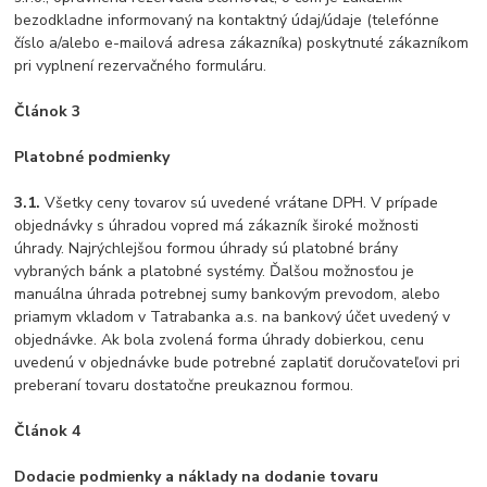
bezodkladne informovaný na kontaktný údaj/údaje (telefónne
číslo a/alebo e-mailová adresa zákazníka) poskytnuté zákazníkom
pri vyplnení rezervačného formuláru.
Článok 3
Platobné podmienky
3.1.
Všetky ceny tovarov sú uvedené vrátane DPH. V prípade
objednávky s úhradou vopred má zákazník široké možnosti
úhrady. Najrýchlejšou formou úhrady sú platobné brány
vybraných bánk a platobné systémy. Ďalšou možnosťou je
manuálna úhrada potrebnej sumy bankovým prevodom, alebo
priamym vkladom v Tatrabanka a.s. na bankový účet uvedený v
objednávke. Ak bola zvolená forma úhrady dobierkou, cenu
uvedenú v objednávke bude potrebné zaplatiť doručovateľovi pri
preberaní tovaru dostatočne preukaznou formou.
Článok 4
Dodacie podmienky a náklady na dodanie tovaru