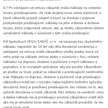
6.7 Pri odstúpení od zmluvy zákazník znáša náklady na vrátenie
tovaru predávajúcemu. Ak však dodaný tovar nemá vlastnosti, o
ktoré zákazník prejavil záujem a ktoré sa zhodujú s popisom
poskytnutým predávajúcim, náklady na jeho vrátenie a dodanie
tovaru, ktorý zodpovedá zmluve, ako aj všetky zákazníkom účelne
vynaložené náklady v súvislosti s tým znáša predávajúci.
6.8 Spoločnosť VEGA-TAKÁČ, s.r.o. sa zaväzuje bez zbytočného
odkladu, najneskôr do 14 dní odo dňa doručenia oznámenia o
odstúpení od zmluvy, vrátiť zákazníkovi všetky platby, ktoré od
neho prijal na základe zmluvy alebo v súvislosti s ňou, vrátane
nákladov na dopravu, dodanie a poštovné a iných nákladov a
poplatkov, a to rovnakým spôsobom, aký bol použitý zákazníkom
pri platbe za tovar, pokiaľ sa zákazník s predávajúcim nedohodnú
inak. Náklady na dopravu, dodanie a poštovné však predávajúci
zákazníkovi hradí len v rozsahu najlacnejšieho bežného spôsobu
doručenia, ktorý je ponúkaný predávajúcim, bez ohľadu na to, aký
spôsob doručenia si zvolil zákazník. Bez ohľadu na uvedené, cenu
a ďalšie náklady nie je predávajúci povinný zákazníkovi vrátiť skôr,
ako mu je doručený tovar alebo ako mu zákazník preukáže, že mu
zaslal tovar späť.