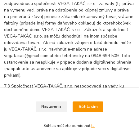
zodpovednosti spoločnosti VEGA-TAKÁČ, s.r.o. za vady (t.j. práva
na výmenu veci, práva na odstúpenie od kúpnej zmluvy a práva
na primeranú zľavu) prinesie zákazník reklamovaný tovar, vrátane
faktúry (prípade inej formy daňového dokladu) do ktoréhokoľvek
obchodného domu VEGA-TAKÁČ, s.r.o. . Zákazník a spoločnosť
VEGA-TAKÁČ, s.r.o. sa môžu dohodnúť i na inom spôsobe
odovzdania tovaru. Ak má zákazník záujem o takú dohodu, môže
ju VEGA-TAKÁČ, s.r.o. navrhnúť e-mailom na adrese
vegatakac@gmail.com alebo telefonicky na 0948 699 509. Toto
ustanovenie sa neaplikuje v prípade dodania digitálneho plnenia
(naopak toto ustanovenie sa aplikuje v prípade veci s digitálnymi
prvkami).
7.3 Spoločnosť VEGA-TAKÁČ, s.r.o. nezodpovedá za vady, ku
ktorým došlo mechanickým poškodením výrobku, prevádzkovaním
výrobku v nevhodných podmienkach (najmä chemicky agresívne,
prašné, vlhké prostredie, v silnom magnetickom poli a pod.),
Súhlasím
Nastavenia
zásahom do výrobku inou, ako oprávnenou osobou
(autorizovaným servisom), alebo ktoré boli spôsobené živelnou
pohromou alebo nesprávnym napájacím napätím.
Súhlas môžete odmietnuť
tu
.
7.4 V prípade, že medzi zákazníkom a predávajúcim vznikne spor z