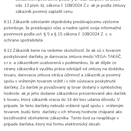
ods. 13 písm. b), zákona č. 108/2024 Z.z. ak je podľa zmluvy
zákazník povinný zaplatiť cenu.
6.11 Zákazník odoslaním objednávky predávajúcemu výslovne
potvrdzuje, že predávajúci včas a riadne splnil svoje informačné
povinnosti podľa ust. § 5 a § 15 zákona č. 108/2024 Z. z. o
ochrane spotrebiteľa.
6.12 Zákazník berie na vedomie skutočnosť, že ak sú s tovarom
poskytované darčeky, je darovacia zmluva medzi VEGA-TAKÁČ,
s.r.o. a zákazníkom uzatvorená s podmienkou, že ak dôjde zo
strany zákazníka k využitiu práva odstúpiť od zmluvy na dodávku
tovaru, darovacia zmluva stráca účinnosť a zákazník je povinný
spolu s vráteným tovarom vrátiť i s ním súvisiace poskytnuté
darčeky. Za darček je považovaný aj tovar dodaný v symbolickej
hodnote, ak je jeho dodanie zákazníkovi prezentované ako darček
k tovaru, ktorý zákazník vracia do 14 dní bez udania dôvodu. V
prípade, že tieto darčeky nebudú vrátené späť spolu s vráteným
tovarom, budú tieto darčeky v ich trhovej hodnote chápané ako
bezdôvodné obohatenie zákazníka. Tento bod sa neaplikuje v
prípade darčeka, ktorý má formu elektronický obsah.