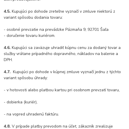
4.5.
Kupujúci po dohode zreteľne vyznačí v zmluve niektorú z
variant spôsobu dodania tovaru:
- osobné prevzatie na prevádzke Pázmaňa 9, 92701 Šaľa
- doručenie tovaru kuriérom.
4.6.
Kupujúci sa zaväzuje uhradiť kúpnu cenu za dodaný tovar a
služby vrátane prípadného dopravného, nákladov na balenie a
DPH.
4.7.
Kupujúci po dohode v kúpnej zmluve vyznačí jednu z týchto
variant spôsobu úhrady:
- v hotovosti alebo platbou kartou pri osobnom prevzatí tovaru,
- dobierka (kuriér),
- na vopred uhradenú faktúru.
4.8.
V prípade platby prevodom na účet, zákazník zrealizuje