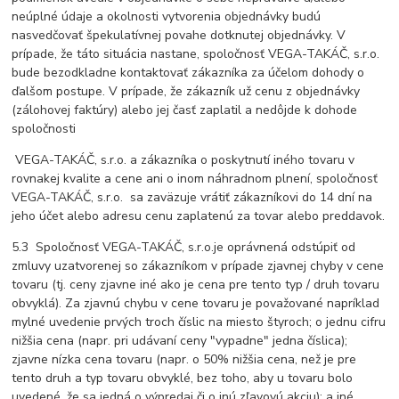
neúplné údaje a okolnosti vytvorenia objednávky budú
nasvedčovať špekulatívnej povahe dotknutej objednávky. V
prípade, že táto situácia nastane, spoločnosť VEGA-TAKÁČ, s.r.o.
bude bezodkladne kontaktovať zákazníka za účelom dohody o
ďalšom postupe. V prípade, že zákazník už cenu z objednávky
(zálohovej faktúry) alebo jej časť zaplatil a nedôjde k dohode
spoločnosti
VEGA-TAKÁČ, s.r.o. a zákazníka o poskytnutí iného tovaru v
rovnakej kvalite a cene ani o inom náhradnom plnení, spoločnosť
VEGA-TAKÁČ, s.r.o. sa zaväzuje vrátiť zákazníkovi do 14 dní na
jeho účet alebo adresu cenu zaplatenú za tovar alebo preddavok.
5.3 Spoločnosť VEGA-TAKÁČ, s.r.o.je oprávnená odstúpiť od
zmluvy uzatvorenej so zákazníkom v prípade zjavnej chyby v cene
tovaru (tj. ceny zjavne iné ako je cena pre tento typ / druh tovaru
obvyklá). Za zjavnú chybu v cene tovaru je považované napríklad
mylné uvedenie prvých troch číslic na miesto štyroch; o jednu cifru
nižšia cena (napr. pri udávaní ceny "vypadne" jedna číslica);
zjavne nízka cena tovaru (napr. o 50% nižšia cena, než je pre
tento druh a typ tovaru obvyklé, bez toho, aby u tovaru bolo
uvedené, že sa jedná o výpredaj či o inú zľavovú akciu); a iné