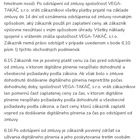
hmotnom nosiči. Po odstúpení od zmluvy spoločnosť VEGA-
TAKÁČ, s.r.o. vráti zákazníkovi všetky platby prijaté na základe
zmluvy do 14 dní od oznámenia odstúpenia od zmluvy rovnakým
spôsobom, aký zákazník použil pri zaplatení ceny, ak zákazník
výslovne nesúhlasí s iným spôsobom úhrady. Všetky náklady
spojené s vrátením znáša spoločnosť VEGA-TAKÁČ, s.r.o..
Zákazník nemá právo odstúpiť v prípade uvedenom v bode 6.10.
písm. l) týchto obchodných podmienok.
6.15 Zákazník nie je povinný platiť cenu za čas pred odstúpením
od zmluvy, v ktorom digitálne plnenie nespĺňalo dohodnuté a
všeobecné požiadavky podľa zákona. Ak však bolo v zmluve
dohodnuté dodávanie digitálneho plnenia nepretržite počas
dohodnutej doby, spoločnosť VEGA-TAKÁČ, s.r.o. vráti zákazníkovi
len pomernú časť zaplatenej ceny za čas, v ktorom digitálne
plnenie nespĺňalo požiadavky podľa dohodnuté a všeobecné
požiadavky podľa zákona, a časť ceny, ktorú zákazník zaplatil
vopred za dodávanie digitálneho plnenia za čas po odstúpení od
zmluvy.
6.16 Po odstúpení od zmluvy je zákazník povinný zdržať sa
užívania digitálneho plnenia a jeho poskytovania tretím osobám.