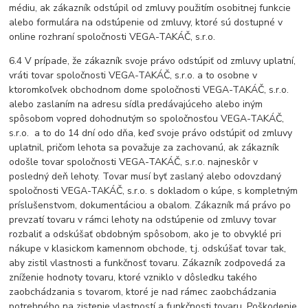
médiu, ak zákazník odstúpil od zmluvy použitím osobitnej funkcie
alebo formulára na odstúpenie od zmluvy, ktoré sú dostupné v
online rozhraní spoločnosti VEGA-TAKÁČ, s.r.o.
6.4 V prípade, že zákazník svoje právo odstúpiť od zmluvy uplatní,
vráti tovar spoločnosti VEGA-TAKÁČ, s.r.o. a to osobne v
ktoromkoľvek obchodnom dome spoločnosti VEGA-TAKÁČ, s.r.o.
alebo zaslaním na adresu sídla predávajúceho alebo iným
spôsobom vopred dohodnutým so spoločnosťou VEGA-TAKÁČ,
s.r.o. a to do 14 dní odo dňa, keď svoje právo odstúpiť od zmluvy
uplatnil, pričom lehota sa považuje za zachovanú, ak zákazník
odošle tovar spoločnosti VEGA-TAKÁČ, s.r.o. najneskôr v
posledný deň lehoty. Tovar musí byť zaslaný alebo odovzdaný
spoločnosti VEGA-TAKÁČ, s.r.o. s dokladom o kúpe, s kompletným
príslušenstvom, dokumentáciou a obalom. Zákazník má právo po
prevzatí tovaru v rámci lehoty na odstúpenie od zmluvy tovar
rozbaliť a odskúšať obdobným spôsobom, ako je to obvyklé pri
nákupe v klasickom kamennom obchode, t.j. odskúšať tovar tak,
aby zistil vlastnosti a funkčnosť tovaru. Zákazník zodpovedá za
zníženie hodnoty tovaru, ktoré vzniklo v dôsledku takého
zaobchádzania s tovarom, ktoré je nad rámec zaobchádzania
potrebného na zistenie vlastností a funkčnosti tovaru. Poškodenie