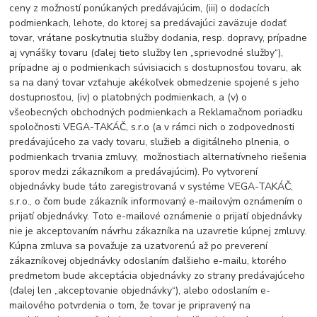
ceny z možností ponúkaných predávajúcim, (iii) o dodacích
podmienkach, lehote, do ktorej sa predávajúci zaväzuje dodať
tovar, vrátane poskytnutia služby dodania, resp. dopravy, prípadne
aj vynášky tovaru (ďalej tieto služby len „sprievodné služby“),
prípadne aj o podmienkach súvisiacich s dostupnosťou tovaru, ak
sa na daný tovar vzťahuje akékoľvek obmedzenie spojené s jeho
dostupnosťou, (iv) o platobných podmienkach, a (v) o
všeobecných obchodných podmienkach a Reklamačnom poriadku
spoločnosti VEGA-TAKÁČ, s.r.o (a v rámci nich o zodpovednosti
predávajúceho za vady tovaru, služieb a digitálneho plnenia, o
podmienkach trvania zmluvy, možnostiach alternatívneho riešenia
sporov medzi zákazníkom a predávajúcim). Po vytvorení
objednávky bude táto zaregistrovaná v systéme VEGA-TAKÁČ,
s.r.o., o čom bude zákazník informovaný e-mailovým oznámením o
prijatí objednávky. Toto e-mailové oznámenie o prijatí objednávky
nie je akceptovaním návrhu zákazníka na uzavretie kúpnej zmluvy.
Kúpna zmluva sa považuje za uzatvorenú až po preverení
zákazníkovej objednávky odoslaním ďalšieho e-mailu, ktorého
predmetom bude akceptácia objednávky zo strany predávajúceho
(ďalej len „akceptovanie objednávky“), alebo odoslaním e-
mailového potvrdenia o tom, že tovar je pripravený na