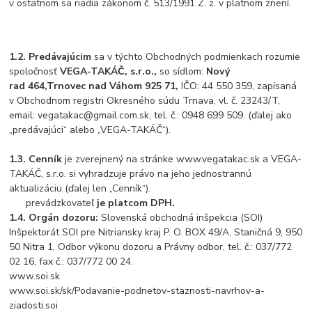
v ostatnom sa riadia zákonom č. 513/1991 Z. z. v platnom znení.
1.2.
Predávajúcim
sa v týchto Obchodných podmienkach rozumie
spoločnosť
VEGA-TAKÁČ, s.r.o.,
so sídlom:
Nový
rad 464,Trnovec nad Váhom 925 71,
IČO: 44 550 359, zapísaná
v Obchodnom registri Okresného súdu Trnava, vl. č. 23243/T,
email: vegatakac@gmail.com.sk, tel. č.: 0948 699 509.
(ďalej ako
„predávajúci“ alebo „VEGA-TAKÁČ“).
1.3.
Cenník
j
e zverejnený na stránke www.vegatakac.sk a VEGA-
TAKÁČ, s.r.o. si vyhradzuje právo na jeho jednostrannú
aktualizáciu (ďalej len „Cenník“).
prevádzkovateľ
je platcom DPH.
1.4.
Orgán dozoru:
Slovenská obchodná inšpekcia (SOI)
Inšpektorát SOI pre Nitriansky kraj P. O. BOX 49/A, Staničná 9, 950
50 Nitra 1, Odbor výkonu dozoru a Právny odbor, tel. č.: 037/772
02 16, fax č.: 037/772 00 24.
www.soi.sk
www.soi.sk/sk/Podavanie-podnetov-staznosti-navrhov-a-
ziadosti.soi