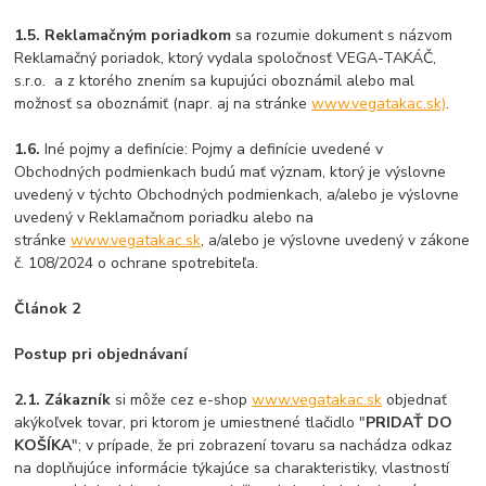
1.5. Reklamačným poriadkom
sa rozumie dokument s názvom
Reklamačný poriadok, ktorý vydala spoločnosť VEGA-TAKÁČ,
s.r.o. a z ktorého znením sa kupujúci oboznámil alebo mal
možnosť sa oboznámiť (napr. aj na stránke
www.vegatakac.sk)
.
1.6.
Iné pojmy a definície: Pojmy a definície uvedené v
Obchodných podmienkach budú mať význam, ktorý je výslovne
uvedený v týchto Obchodných podmienkach, a/alebo je výslovne
uvedený v Reklamačnom poriadku alebo na
stránke
www.vegatakac.sk
, a/alebo je výslovne uvedený v zákone
č. 108/2024 o ochrane spotrebiteľa.
Článok 2
Postup pri objednávaní
2.1. Zákazník
si môže cez e-shop
www.vegatakac.sk
objednať
akýkoľvek tovar, pri ktorom je umiestnené tlačidlo "
PRIDAŤ DO
KOŠÍKA
"; v prípade, že pri zobrazení tovaru sa nachádza odkaz
na doplňujúce informácie týkajúce sa charakteristiky, vlastností