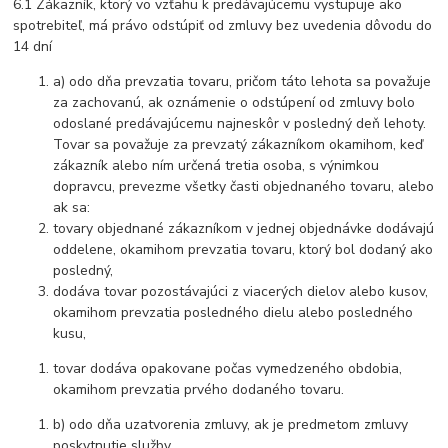
6.1 Zákazník, ktorý vo vzťahu k predávajúcemu vystupuje ako
spotrebiteľ, má právo odstúpiť od zmluvy bez uvedenia dôvodu do
14 dní
a) odo dňa prevzatia tovaru, pričom táto lehota sa považuje
za zachovanú, ak oznámenie o odstúpení od zmluvy bolo
odoslané predávajúcemu najneskôr v posledný deň lehoty.
Tovar sa považuje za prevzatý zákazníkom okamihom, keď
zákazník alebo ním určená tretia osoba, s výnimkou
dopravcu, prevezme všetky časti objednaného tovaru, alebo
ak sa:
tovary objednané zákazníkom v jednej objednávke dodávajú
oddelene, okamihom prevzatia tovaru, ktorý bol dodaný ako
posledný,
dodáva tovar pozostávajúci z viacerých dielov alebo kusov,
okamihom prevzatia posledného dielu alebo posledného
kusu,
tovar dodáva opakovane počas vymedzeného obdobia,
okamihom prevzatia prvého dodaného tovaru.
b) odo dňa uzatvorenia zmluvy, ak je predmetom zmluvy
poskytnutie služby.