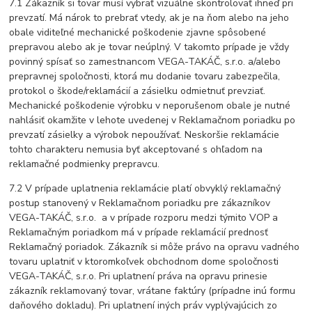
7.1 Zákazník si tovar musí vybrať vizuálne skontrolovať ihneď pri
prevzatí. Má nárok to prebrať vtedy, ak je na ňom alebo na jeho
obale viditeľné mechanické poškodenie zjavne spôsobené
prepravou alebo ak je tovar neúplný. V takomto prípade je vždy
povinný spísať so zamestnancom VEGA-TAKÁČ, s.r.o. a/alebo
prepravnej spoločnosti, ktorá mu dodanie tovaru zabezpečila,
protokol o škode/reklamácií a zásielku odmietnuť prevziať.
Mechanické poškodenie výrobku v neporušenom obale je nutné
nahlásiť okamžite v lehote uvedenej v Reklamačnom poriadku po
prevzatí zásielky a výrobok nepoužívať. Neskoršie reklamácie
tohto charakteru nemusia byť akceptované s ohľadom na
reklamačné podmienky prepravcu.
7.2 V prípade uplatnenia reklamácie platí obvyklý reklamačný
postup stanovený v Reklamačnom poriadku pre zákazníkov
VEGA-TAKÁČ, s.r.o. a v prípade rozporu medzi týmito VOP a
Reklamačným poriadkom má v prípade reklamácií prednosť
Reklamačný poriadok. Zákazník si môže právo na opravu vadného
tovaru uplatniť v ktoromkoľvek obchodnom dome spoločnosti
VEGA-TAKÁČ, s.r.o. Pri uplatnení práva na opravu prinesie
zákazník reklamovaný tovar, vrátane faktúry (prípadne inú formu
daňového dokladu). Pri uplatnení iných práv vyplývajúcich zo