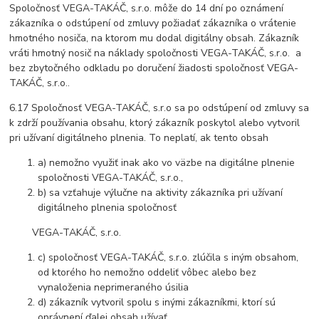
Spoločnosť VEGA-TAKÁČ, s.r.o. môže do 14 dní po oznámení
zákazníka o odstúpení od zmluvy požiadať zákazníka o vrátenie
hmotného nosiča, na ktorom mu dodal digitálny obsah. Zákazník
vráti hmotný nosič na náklady spoločnosti VEGA-TAKÁČ, s.r.o. a
bez zbytočného odkladu po doručení žiadosti spoločnosť VEGA-
TAKÁČ, s.r.o..
6.17 Spoločnosť VEGA-TAKÁČ, s.r.o sa po odstúpení od zmluvy sa
k zdrží používania obsahu, ktorý zákazník poskytol alebo vytvoril
pri užívaní digitálneho plnenia. To neplatí, ak tento obsah
a) nemožno využiť inak ako vo väzbe na digitálne plnenie
spoločnosti VEGA-TAKÁČ, s.r.o.,
b) sa vzťahuje výlučne na aktivity zákazníka pri užívaní
digitálneho plnenia spoločnosť
VEGA-TAKÁČ, s.r.o.
c) spoločnosť VEGA-TAKÁČ, s.r.o. zlúčila s iným obsahom,
od ktorého ho nemožno oddeliť vôbec alebo bez
vynaloženia neprimeraného úsilia
d) zákazník vytvoril spolu s inými zákazníkmi, ktorí sú
oprávnení ďalej obsah užívať.