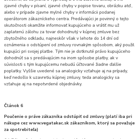
zjavné chyby v písaní, zjavné chyby v popise tovaru, obrázku atď.,
alebo v prípade zjavne mylné chyby v informácii podanej
operátorom zákazníckeho centra. Predávajúci je povinný o tejto
skutočnosti okamžite informovať kupujúceho a vrátiť mu už
zaplatenú zálohu za tovar dohodnutý v kúpnej zmluve bez
zbytočného odkladu, najneskôr však v lehote do 14 dní od
oznámenia o odstúpení od zmluvy rovnakým spôsobom, aký použil
kupujúci pri svojej platbe. Tým nie je dotknuté právo kupujúceho
dohodnúť sa s predávajúcim na inom spôsobe platby, ak v
súvislosti s tým kupujúcemu nebudú účtované žiadne ďalšie
poplatky. Vyššie uvedené sa analogicky vzťahuje aj na prípady,
keď nedošlo k uzavretiu kúpnej zmluvy, teda analogicky sa
vzťahuje aj na nepotvrdené objednávky.
Článok 6
Poučenie o práve zákazníka odstúpiť od zmluvy (platí iba pri
nákupe cez www.vegatakac.sk zákazníkom, ktorý sa považuje
za spotrebiteľa)