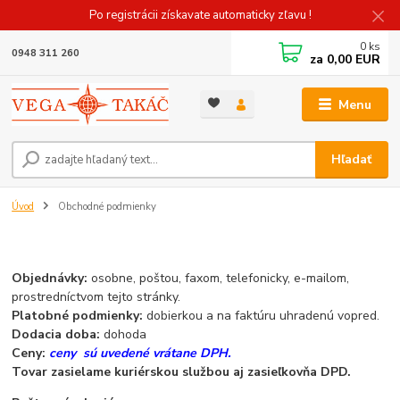
Po registrácii získavate automaticky zľavu !
0
ks
0948 311 260
za
0,00 EUR
Menu
Hľadať
Úvod
Obchodné podmienky
Objednávky:
osobne, poštou, faxom, telefonicky, e-mailom,
prostredníctvom tejto stránky.
Platobné podmienky:
dobierkou a na faktúru uhradenú vopred.
Dodacia doba:
dohoda
Ceny:
ceny sú uvedené vrátane DPH.
Tovar zasielame kuriérskou službou
aj zasieľkovňa DPD.