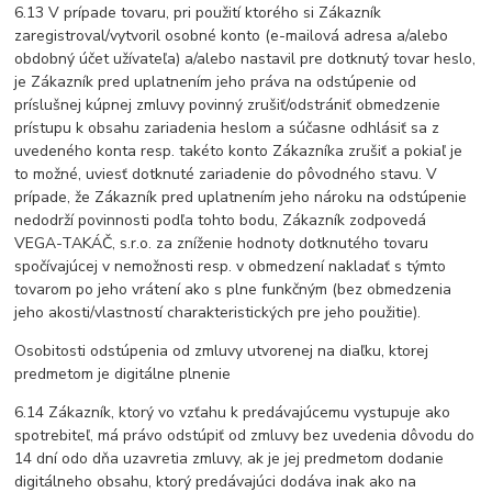
6.13 V prípade tovaru, pri použití ktorého si Zákazník
zaregistroval/vytvoril osobné konto (e-mailová adresa a/alebo
obdobný účet užívateľa) a/alebo nastavil pre dotknutý tovar heslo,
je Zákazník pred uplatnením jeho práva na odstúpenie od
príslušnej kúpnej zmluvy povinný zrušiť/odstrániť obmedzenie
prístupu k obsahu zariadenia heslom a súčasne odhlásiť sa z
uvedeného konta resp. takéto konto Zákazníka zrušiť a pokiaľ je
to možné, uviesť dotknuté zariadenie do pôvodného stavu. V
prípade, že Zákazník pred uplatnením jeho nároku na odstúpenie
nedodrží povinnosti podľa tohto bodu, Zákazník zodpovedá
VEGA-TAKÁČ, s.r.o. za zníženie hodnoty dotknutého tovaru
spočívajúcej v nemožnosti resp. v obmedzení nakladať s týmto
tovarom po jeho vrátení ako s plne funkčným (bez obmedzenia
jeho akosti/vlastností charakteristických pre jeho použitie).
Osobitosti odstúpenia od zmluvy utvorenej na diaľku, ktorej
predmetom je digitálne plnenie
6.14 Zákazník, ktorý vo vzťahu k predávajúcemu vystupuje ako
spotrebiteľ, má právo odstúpiť od zmluvy bez uvedenia dôvodu do
14 dní odo dňa uzavretia zmluvy, ak je jej predmetom dodanie
digitálneho obsahu, ktorý predávajúci dodáva inak ako na