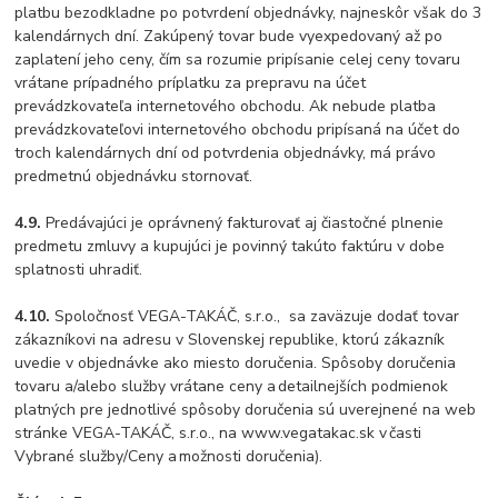
platbu bezodkladne po potvrdení objednávky, najneskôr však do 3
kalendárnych dní. Zakúpený tovar bude vyexpedovaný až po
zaplatení jeho ceny, čím sa rozumie pripísanie celej ceny tovaru
vrátane prípadného príplatku za prepravu na účet
prevádzkovateľa internetového obchodu. Ak nebude platba
prevádzkovateľovi internetového obchodu pripísaná na účet do
troch kalendárnych dní od potvrdenia objednávky, má právo
predmetnú objednávku stornovať.
4.9.
Predávajúci je oprávnený fakturovať aj čiastočné plnenie
predmetu zmluvy a kupujúci je povinný takúto faktúru v dobe
splatnosti uhradiť.
4.10.
Spoločnosť VEGA-TAKÁČ, s.r.o., sa zaväzuje dodať tovar
zákazníkovi na adresu v Slovenskej republike, ktorú zákazník
uvedie v objednávke ako miesto doručenia. Spôsoby doručenia
tovaru a/alebo služby vrátane ceny a detailnejších podmienok
platných pre jednotlivé spôsoby doručenia sú uverejnené na web
stránke VEGA-TAKÁČ, s.r.o., na www.vegatakac.sk v časti
Vybrané služby/Ceny a možnosti doručenia).