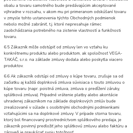
obalu a tovaru samotného bude predávajúcim akceptované
výhradne v rozsahu, v akom mu pri primeranom odskúšaní tovaru
v zmysle tohto ustanovenia týchto Obchodných podmienok
nebolo možné zabrániť, t.j. ktoré nepresahuje rámec
zaobchádzania potrebného na zistenie vlastností a funkčnosti
tovaru.
6.5 Zákazník môže odstúpiť od zmluvy len vo vzťahu ku
konkrétnemu produktu alebo produktom, ak spoločnosť VEGA-
TAKÁČ, s.r.o. na základe zmluvy dodala alebo poskytla viacero
produktov.
6.6 Ak zákazník odstúpi od zmluvy o kúpe tovaru, zrušuje sa od
začiatku aj každá doplnková zmluva súvisiaca s touto zmluvou o
kúpe tovaru (napr. poistná zmluva, zmluva o predĺžení záruky,
splátková zmluva). Prípadné vrátenie platby alebo akontácie
uhradenej zákazníkom na základe doplnkových zmlúv bude
zrealizované v súlade s osobitnými obchodnými podmienkami
vzťahujúcimi sa na doplnkové zmluvy. V prípade storna tovaru,
ktorý bol financovaný prostredníctvom splátkového predaja, je
zákazník povinný predložiť jeho splátkovú zmluvu alebo faktúru a
zároveň je preukázať svoju totožnosť.