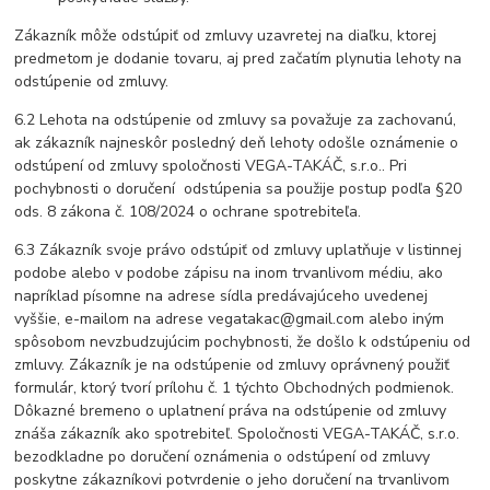
Zákazník môže odstúpiť od zmluvy uzavretej na diaľku, ktorej
predmetom je dodanie tovaru, aj pred začatím plynutia lehoty na
odstúpenie od zmluvy.
6.2 Lehota na odstúpenie od zmluvy sa považuje za zachovanú,
ak zákazník najneskôr posledný deň lehoty odošle oznámenie o
odstúpení od zmluvy spoločnosti VEGA-TAKÁČ, s.r.o.. Pri
pochybnosti o doručení odstúpenia sa použije postup podľa §20
ods. 8 zákona č. 108/2024 o ochrane spotrebiteľa.
6.3 Zákazník svoje právo odstúpiť od zmluvy uplatňuje v listinnej
podobe alebo v podobe zápisu na inom trvanlivom médiu, ako
napríklad písomne na adrese sídla predávajúceho uvedenej
vyššie, e-mailom na adrese vegatakac@gmail.com alebo iným
spôsobom nevzbudzujúcim pochybnosti, že došlo k odstúpeniu od
zmluvy. Zákazník je na odstúpenie od zmluvy oprávnený použiť
formulár, ktorý tvorí prílohu č. 1 týchto Obchodných podmienok.
Dôkazné bremeno o uplatnení práva na odstúpenie od zmluvy
znáša zákazník ako spotrebiteľ. Spoločnosti VEGA-TAKÁČ, s.r.o.
bezodkladne po doručení oznámenia o odstúpení od zmluvy
poskytne zákazníkovi potvrdenie o jeho doručení na trvanlivom