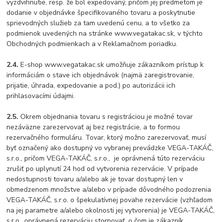
vyzdvihnutie, resp. že bol expedovaný, pričom jej predmetom je
dodanie v objednávke špecifikovaného tovaru a poskytnutie
sprievodných služieb za tam uvedenú cenu, a to všetko za
podmienok uvedených na stránke www.vegatakac.sk, v týchto
Obchodných podmienkach a v Reklamačnom poriadku.
2.4.
E-shop www.vegatakac.sk umožňuje zákazníkom prístup k
informáciám o stave ich objednávok (najmä zaregistrovanie,
prijatie, úhrada, expedovanie a pod.) po autorizácii ich
prihlasovacími údajmi.
2.5.
Okrem objednania tovaru s registráciou je možné tovar
nezáväzne zarezervovať aj bez registrácie, a to formou
rezervačného formuláru. Tovar, ktorý možno zarezervovať, musí
byť označený ako dostupný vo vybranej prevádzke VEGA-TAKÁČ,
s.r.o., pričom VEGA-TAKÁČ, s.r.o., je oprávnená túto rezerváciu
zrušiť po uplynutí 24 hod od vytvorenia rezervácie. V prípade
nedostupnosti tovaru a/alebo ak je tovar dostupný len v
obmedzenom množstve a/alebo v prípade dôvodného podozrenia
VEGA-TAKÁČ, s.r.o. o špekulatívnej povahe rezervácie (vzhľadom
na jej parametre a/alebo okolnosti jej vytvorenia) je VEGA-TAKÁČ,
s.r.o., oprávnená rezerváciu stornovať, o čom je zákazník