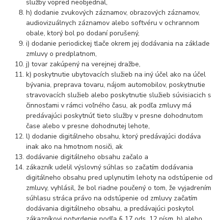
služby vopred neobjednal,
h) dodanie zvukových záznamov, obrazových záznamov,
audiovizuálnych záznamov alebo softvéru v ochrannom
obale, ktorý bol po dodaní porušený,
i) dodanie periodickej tlače okrem jej dodávania na základe
zmluvy o predplatnom,
j) tovar zakúpený na verejnej dražbe,
k) poskytnutie ubytovacích služieb na iný účel ako na účel
bývania, preprava tovaru, nájom automobilov, poskytnutie
stravovacích služieb alebo poskytnutie služieb súvisiacich s
činnosťami v rámci voľného času, ak podľa zmluvy má
predávajúci poskytnúť tieto služby v presne dohodnutom
čase alebo v presne dohodnutej lehote,
l) dodanie digitálneho obsahu, ktorý predávajúci dodáva
inak ako na hmotnom nosiči, ak
dodávanie digitálneho obsahu začalo a
zákazník udelil výslovný súhlas so začatím dodávania
digitálneho obsahu pred uplynutím lehoty na odstúpenie od
zmluvy, vyhlásil, že bol riadne poučený o tom, že vyjadrením
súhlasu stráca právo na odstúpenie od zmluvy začatím
dodávania digitálneho obsahu, a predávajúci poskytol
zákazníkovi potvrdenie podľa § 17 ods. 12 písm. b) alebo