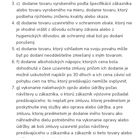
c) dodanie tovaru vyrobeného podľa špecifikácií zákazníka
alebo tovaru vyrobeného na mieru, dodanie tovaru, ktorý
podlieha rýchlemu zníženiu kvality alebo skaze,
d) dodanie tovaru uzavretého v ochrannom obale, ktorý nie
je vhodné vrátiť z dôvodu ochrany zdravia alebo z
hygienických dôvodov, ak ochranný obal bol po dodaní
porušený,
e) dodanie tovaru, ktorý vzhľadom na svoju povahu môže
byť po dodaní neoddeliteľne zmiešaný s iným tovarom,
f) dodanie alkoholických nápojov, ktorých cena bola
dohodnutá v čase uzavretia zmluvy, pričom ich dodanie je
možné uskutočniť najskôr po 30 dňoch a ich cena závisí od
pohybu cien na trhu, ktorý predávajúci nemôže ovplyvniť,
g) vykonanie naliehavých opráv alebo údržby počas
návštevy u zákazníka, o ktorú zákazník výslovne požiadal
predávajúceho; to neplatí pre zmluvu, ktorej predmetom je
poskytnutie inej služby ako oprava alebo údržba, a pre
zmluvu, ktorej predmetom je dodanie iného tovaru ako
náhradného dielu potrebného na vykonanie opravy alebo
údržby, ak boli zmluvy uzavreté počas návštevy
predávajúceho u zákazníka a zákazník si tieto tovary alebo