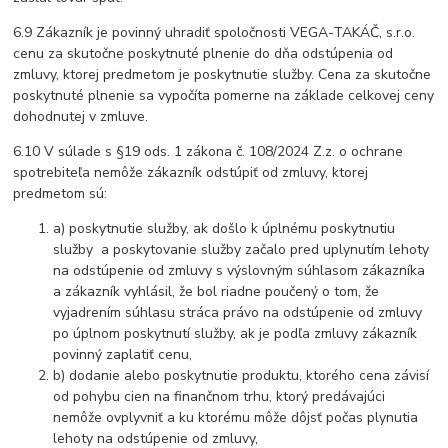
6.9 Zákazník je povinný uhradiť spoločnosti VEGA-TAKÁČ, s.r.o.
cenu za skutočne poskytnuté plnenie do dňa odstúpenia od
zmluvy, ktorej predmetom je poskytnutie služby. Cena za skutočne
poskytnuté plnenie sa vypočíta pomerne na základe celkovej ceny
dohodnutej v zmluve.
6.10 V súlade s §19 ods. 1 zákona č. 108/2024 Z.z. o ochrane
spotrebiteľa nemôže zákazník odstúpiť od zmluvy, ktorej
predmetom sú:
a) poskytnutie služby, ak došlo k úplnému poskytnutiu
služby a poskytovanie služby začalo pred uplynutím lehoty
na odstúpenie od zmluvy s výslovným súhlasom zákazníka
a zákazník vyhlásil, že bol riadne poučený o tom, že
vyjadrením súhlasu stráca právo na odstúpenie od zmluvy
po úplnom poskytnutí služby, ak je podľa zmluvy zákazník
povinný zaplatiť cenu,
b) dodanie alebo poskytnutie produktu, ktorého cena závisí
od pohybu cien na finančnom trhu, ktorý predávajúci
nemôže ovplyvniť a ku ktorému môže dôjsť počas plynutia
lehoty na odstúpenie od zmluvy,