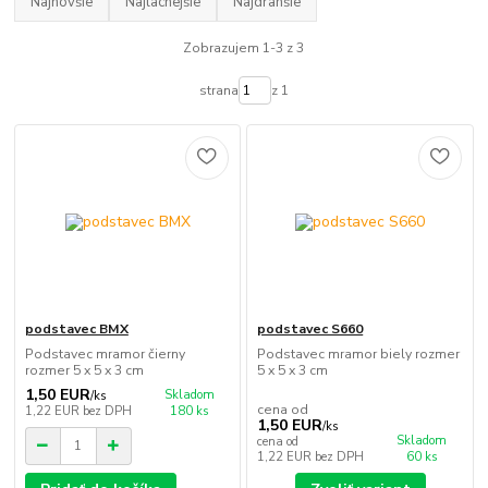
Najnovšie
Najlacnejšie
Najdrahšie
Zobrazujem 1-3 z 3
strana
z 1
podstavec BMX
podstavec S660
Podstavec mramor čierny
Podstavec mramor biely rozmer
rozmer 5 x 5 x 3 cm
5 x 5 x 3 cm
1,50 EUR
Skladom
/
ks
cena od
1,22 EUR
bez DPH
180 ks
1,50 EUR
/
ks
Skladom
cena od
1,22 EUR
bez DPH
60 ks