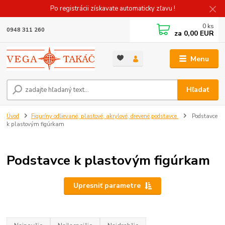
Po registrácii získavate automaticky zľavu !
0
ks
0948 311 260
za
0,00 EUR
Menu
Hľadať
Úvod
Figuríny odlievané, plastové, akrylové, drevené,podstavce
Podstavce
k plastovým figúrkam
Podstavce k plastovým figúrkam
Upresniť parametre