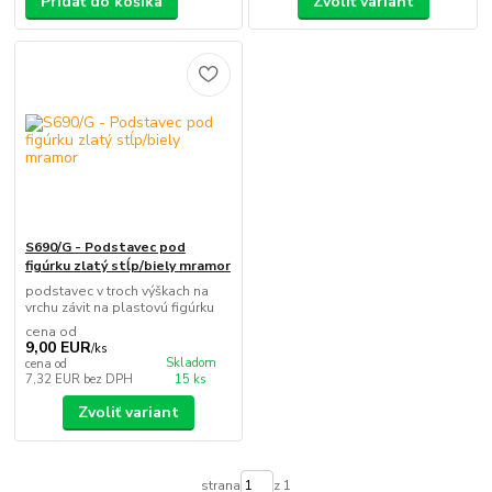
Pridať do košíka
Zvoliť variant
S690/G - Podstavec pod
figúrku zlatý stĺp/biely mramor
podstavec v troch výškach na
vrchu závit na plastovú figúrku
cena od
9,00 EUR
/
ks
Skladom
cena od
7,32 EUR
bez DPH
15 ks
Zvoliť variant
strana
z 1