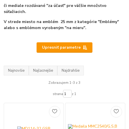
či mediale rozdávané "za účasť" pre väčšie množstvo
súťažiacich.
V strede miesto na emblém 25 mm z kategórie "Emblémy"
alebo s emblémom vyrobeným "na mieru".
Upresniť parametre
Najnovšie
Najlacnejšie
Najdrahšie
Zobrazujem 1-3 z 3
strana
z 1