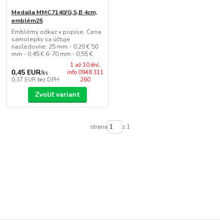
Medaila MMC7140/G,S,B 4cm,
emblém25
Emblémy odkaz v popise. Cena
samolepky sa účtuje
nasledovne: 25 mm - 0,20 € 50
mm - 0,45 € 6-70 mm - 0,55 €
1 až 10 dní,
0,45 EUR
info 0948 311
/
ks
0,37 EUR
bez DPH
260
Zvoliť variant
strana
z 1