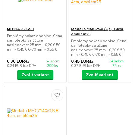
MD114-32 GSB
Medaila MMC2540/G,S,B 4cm,
emblém25
Emblémy odkaz v popise. Cena
samolepky sa účtuje
Emblémy odkaz v popise. Cena
nasledovne: 25 mm - 0,20 € 50
samolepky sa účtuje
mm - 0,45 € 6-70 mm - 0,55 €
nasledovne: 25 mm - 0,20 € 50
mm - 0,45 € 6-70 mm - 0,55 €
0,30 EUR
0,45 EUR
Skladom
Skladom
/
ks
/
ks
0,24 EUR
bez DPH
299 ks
0,37 EUR
bez DPH
74 ks
Zvoliť variant
Zvoliť variant