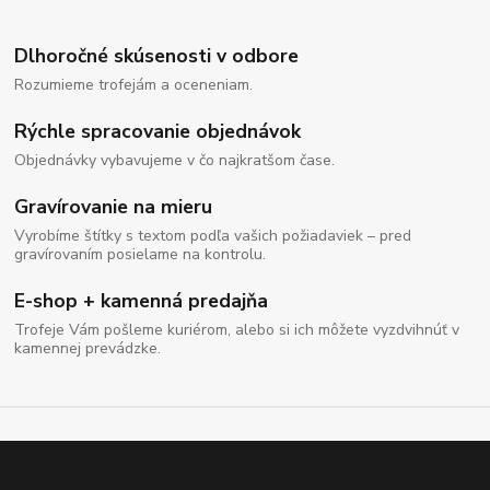
Dlhoročné skúsenosti v odbore
Rozumieme trofejám a oceneniam.
Rýchle spracovanie objednávok
Objednávky vybavujeme v čo najkratšom čase.
Gravírovanie na mieru
Vyrobíme štítky s textom podľa vašich požiadaviek – pred
gravírovaním posielame na kontrolu.
E-shop + kamenná predajňa
Trofeje Vám pošleme kuriérom, alebo si ich môžete vyzdvihnúť v
kamennej prevádzke.