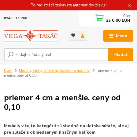
Po registrácii získavate automaticky zľavu !
0
ks
0948 311 260
za
0,00 EUR
Menu
Hľadať
Úvod
Medaily, stuhy, emblémy, kazety na medaily
priemer 4 cm a
menšie, ceny od 0,10
priemer 4 cm a menšie, ceny od
0,10
Medaily v tejto kategórii sú vhodné na detske súťaže, ale aj
pre súťaže s obmedzeným finačným balíkom,