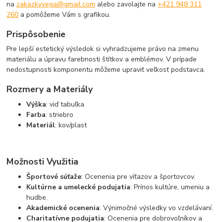
na
zakazkyvega@gmail.com
alebo zavolajte na
+421 948 311
260
a pomôžeme Vám s grafikou.
Prispôsobenie
Pre lepší estetický výsledok si vyhradzujeme právo na zmenu
materiálu a úpravu farebnosti štítkov a emblémov. V prípade
nedostupnosti komponentu môžeme upraviť veľkosť podstavca.
Rozmery a Materiály
Výška
: viď tabuľka
Farba
: striebro
Materiál
: kov/plast
Možnosti Využitia
Športové súťaže
: Ocenenia pre víťazov a športovcov.
Kultúrne a umelecké podujatia
: Prínos kultúre, umeniu a
hudbe.
Akademické ocenenia
: Výnimočné výsledky vo vzdelávaní.
Charitatívne podujatia
: Ocenenia pre dobrovoľníkov a