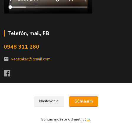
Telefón, mail, FB
0948 311 260
vegatakac@gmail.com
Upravit sběr cookies.
Súhlasím
Nastavenia
VEGA-TAKÁČ,s.r.o.
Súhlas môžete odmietnuť
tu
.
Vytvorené na
Eshop-rychlo.sk