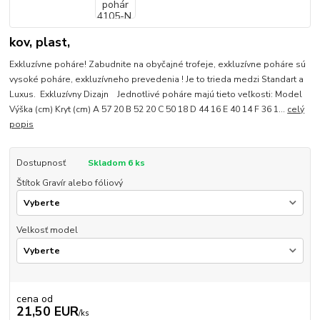
kov, plast,
Exkluzívne poháre! Zabudnite na obyčajné trofeje, exkluzívne poháre sú
vysoké poháre, exkluzívneho prevedenia ! Je to trieda medzi Standart a
Luxus. Exkluzívny Dizajn Jednotlivé poháre majú tieto veľkosti: Model
Výška (cm) Kryt (cm) A 57 20 B 52 20 C 50 18 D 44 16 E 40 14 F 36 1...
celý
popis
Dostupnosť
Skladom 6 ks
Štítok Gravír alebo fóliový
Velkosť model
cena od
21,50 EUR
/
ks