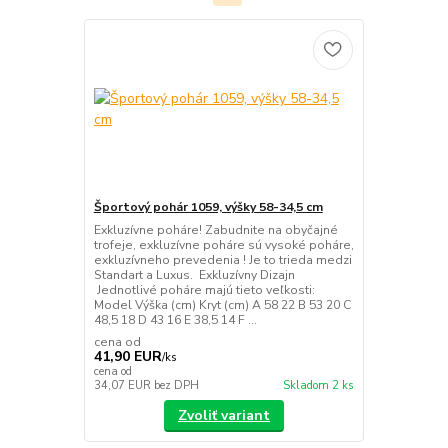
Športový pohár 1059, výšky 58-34,5 cm
Exkluzívne poháre! Zabudnite na obyčajné
trofeje, exkluzívne poháre sú vysoké poháre,
exkluzívneho prevedenia ! Je to trieda medzi
Standart a Luxus. Exkluzívny Dizajn
Jednotlivé poháre majú tieto veľkosti:
Model Výška (cm) Kryt (cm) A 58 22 B 53 20 C
48,5 18 D 43 16 E 38,5 14 F ...
cena od
41,90 EUR
/
ks
cena od
34,07 EUR
bez DPH
Skladom 2 ks
Zvoliť variant