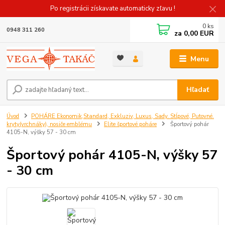
Po registrácii získavate automaticky zľavu !
0
ks
0948 311 260
za
0,00 EUR
Menu
Hľadať
Úvod
POHÁRE Ekonomik,Standard, Exkluziv, Luxus, Sady. Stĺpové, Putovné.
kryty(vrchnáky), nosiče emblému
Elite športové poháre
Športový pohár
4105-N, výšky 57 - 30 cm
Športový pohár 4105-N, výšky 57
- 30 cm