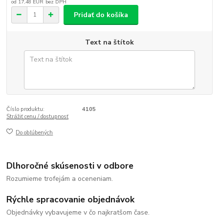
od
17,48 EUR
bez DPH
Pridať do košíka
Text na štítok
Číslo produktu:
4105
Strážiť cenu / dostupnosť
Do obľúbených
Dlhoročné skúsenosti v odbore
Rozumieme trofejám a oceneniam.
Rýchle spracovanie objednávok
Objednávky vybavujeme v čo najkratšom čase.