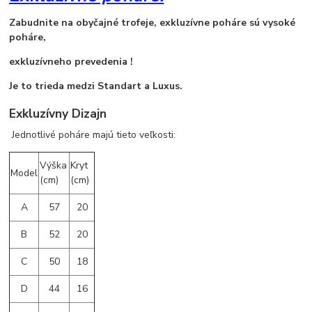
Zabudnite na obyčajné trofeje, exkluzívne poháre sú vysoké
poháre,
exkluzívneho prevedenia !
Je to trieda medzi Standart a Luxus.
Exkluzívny Dizajn
Jednotlivé poháre majú tieto veľkosti:
Výška
Kryt
Model
(cm)
(cm)
A
57
20
B
52
20
C
50
18
D
44
16