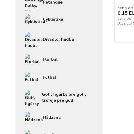
Petanque
cena od
0,15 E
cena od
Cyklistika
0,12 EU
Divadlo, hudba
Florbal
Futbal
Golf, figúrky pre golf,
trofeje pre golf
Hádzaná