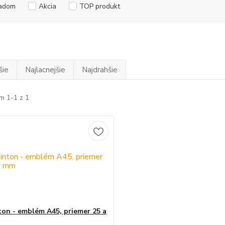
adom
Akcia
TOP produkt
šie
Najlacnejšie
Najdrahšie
m 1-1 z 1
on - emblém A45, priemer 25 a