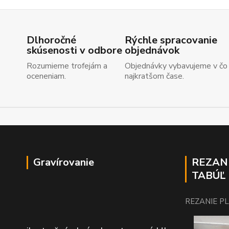
Dlhoročné
Rýchle spracovanie
skúsenosti v odbore
objednávok
Rozumieme trofejám a
Objednávky vybavujeme v čo
oceneniam.
najkratšom čase.
Gravírovanie
REZAN
TABÚĽ
REZANIE P