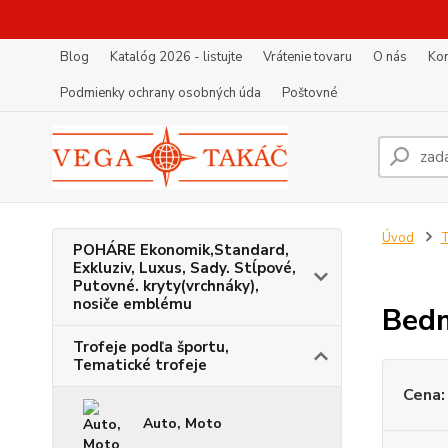
Blog
Katalóg 2026 - listujte
Vrátenie tovaru
O nás
Kon
Podmienky ochrany osobných úda
Poštovné
Úvod
T
POHÁRE Ekonomik,Standard,
Exkluziv, Luxus, Sady. Stĺpové,
Putovné. kryty(vrchnáky),
nosiče emblému
Bed
Trofeje podľa športu,
Tematické trofeje
Cena:
Auto, Moto