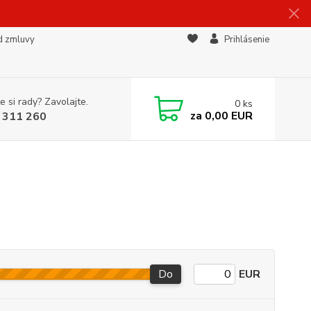
d zmluvy
Prihlásenie
e si rady? Zavolajte.
0
ks
za
0,00 EUR
 311 260
Do
EUR