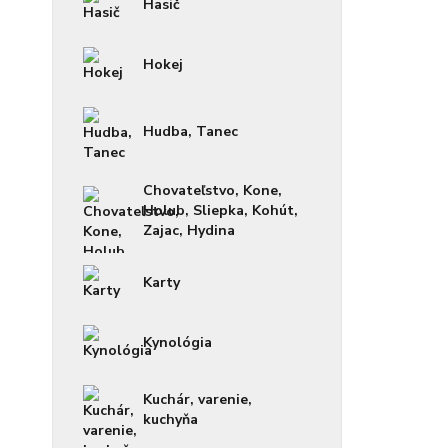
Hasič
Hokej
Hudba, Tanec
Chovateľstvo, Kone,
Holub, Sliepka, Kohút,
Zajac, Hydina
Karty
Kynológia
Kuchár, varenie,
kuchyňa