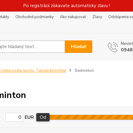
Po registrácii získavate automaticky zľavu !
takty
Obchodné podmienky
Ako nakupovať
Zľavy
Odstúpenie o
Neviet
Hľadať
0948
rofeje podľa športu, Tematické trofeje
Bedminton
minton
EUR
Od