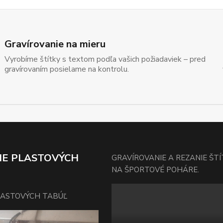
Gravírovanie na mieru
Vyrobíme štítky s textom podľa vašich požiadaviek – pred
gravírovaním posielame na kontrolu.
IE PLASTOVÝCH
GRAVÍROVANIE A REZANIE ŠT
NA ŠPORTOVÉ POHÁRE.
LASTOVÝCH TABÚĽ