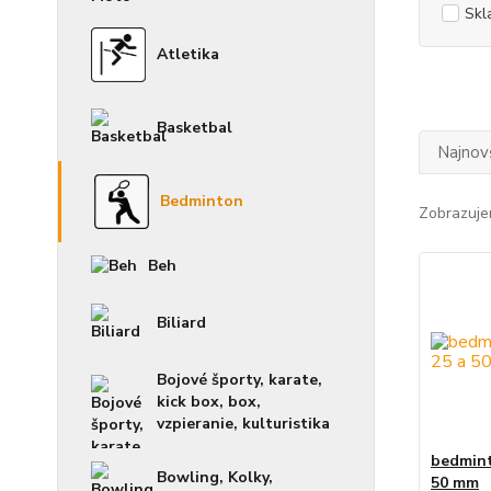
Skl
Atletika
Basketbal
Najnov
Bedminton
Zobrazuje
Beh
Biliard
Bojové športy, karate,
kick box, box,
vzpieranie, kulturistika
bedmint
Bowling, Kolky,
50 mm