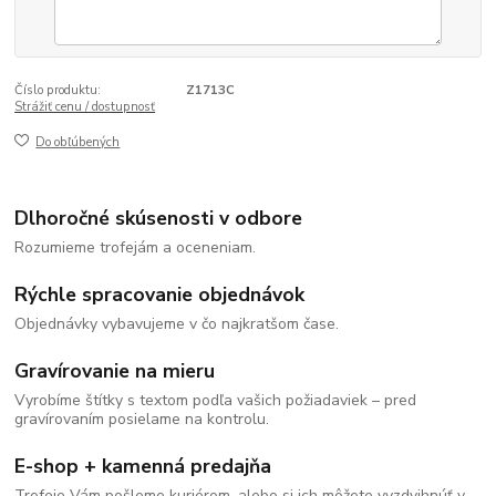
Číslo produktu:
Z1713C
Strážiť cenu / dostupnosť
Do obľúbených
Dlhoročné skúsenosti v odbore
Rozumieme trofejám a oceneniam.
Rýchle spracovanie objednávok
Objednávky vybavujeme v čo najkratšom čase.
Gravírovanie na mieru
Vyrobíme štítky s textom podľa vašich požiadaviek – pred
gravírovaním posielame na kontrolu.
E-shop + kamenná predajňa
Trofeje Vám pošleme kuriérom, alebo si ich môžete vyzdvihnúť v