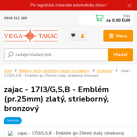
Po registrácii získavate automaticky zľavu !
0
ks
0948 311 260
za
0,00 EUR
Menu
Hľadať
Úvod
Medaily, stuhy, emblémy, kazety na medaily
Emblémy
zajac -
17I3/G,S,B - Emblém (pr.25mm) zlatý, strieborný, bronzový
zajac - 17I3/G,S,B - Emblém
(pr.25mm) zlatý, strieborný,
bronzový
Novinka