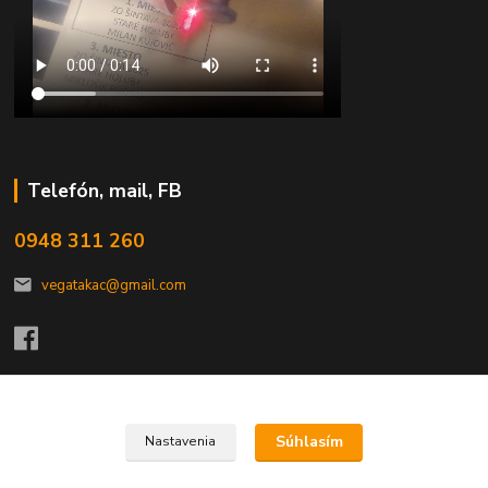
Telefón, mail, FB
0948 311 260
vegatakac@gmail.com
Upravit sběr cookies.
Súhlasím
Nastavenia