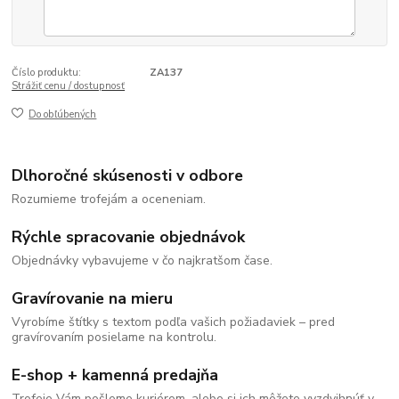
Číslo produktu:
ZA137
Strážiť cenu / dostupnosť
Do obľúbených
Dlhoročné skúsenosti v odbore
Rozumieme trofejám a oceneniam.
Rýchle spracovanie objednávok
Objednávky vybavujeme v čo najkratšom čase.
Gravírovanie na mieru
Vyrobíme štítky s textom podľa vašich požiadaviek – pred
gravírovaním posielame na kontrolu.
E-shop + kamenná predajňa
Trofeje Vám pošleme kuriérom, alebo si ich môžete vyzdvihnúť v