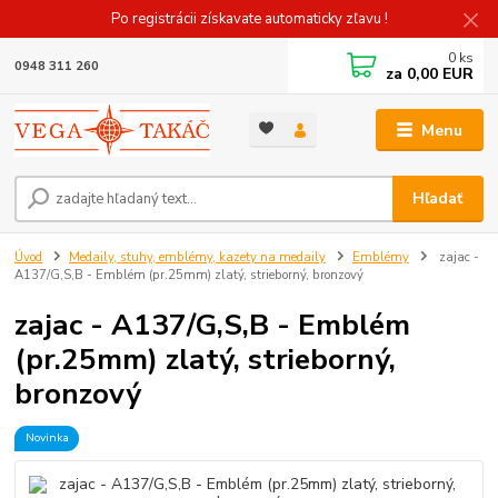
Po registrácii získavate automaticky zľavu !
0
ks
0948 311 260
za
0,00 EUR
Menu
Hľadať
Úvod
Medaily, stuhy, emblémy, kazety na medaily
Emblémy
zajac -
A137/G,S,B - Emblém (pr.25mm) zlatý, strieborný, bronzový
zajac - A137/G,S,B - Emblém
(pr.25mm) zlatý, strieborný,
bronzový
Novinka