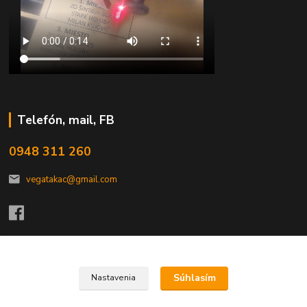
Telefón, mail, FB
0948 311 260
vegatakac@gmail.com
Upravit sběr cookies.
Súhlasím
Nastavenia