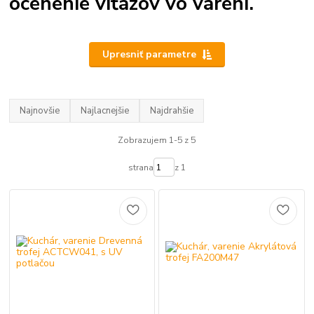
ocenenie víťazov vo varení.
Upresniť parametre
Najnovšie
Najlacnejšie
Najdrahšie
Zobrazujem 1-5 z 5
strana
z 1