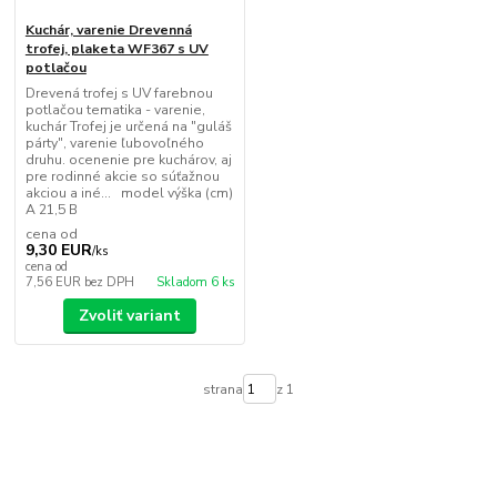
Kuchár, varenie Drevenná
trofej, plaketa WF367 s UV
potlačou
Drevená trofej s UV farebnou
potlačou tematika - varenie,
kuchár Trofej je určená na "guláš
párty", varenie ľubovoľného
druhu. ocenenie pre kuchárov, aj
pre rodinné akcie so súťažnou
akciou a iné... model výška (cm)
A 21,5 B
cena od
9,30 EUR
/
ks
cena od
7,56 EUR
bez DPH
Skladom 6 ks
Zvoliť variant
strana
z 1