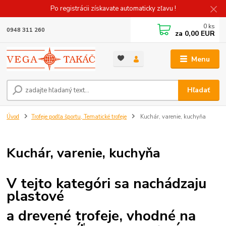
Po registrácii získavate automaticky zľavu !
0
ks
0948 311 260
za
0,00 EUR
Menu
Hľadať
Úvod
Trofeje podľa športu, Tematické trofeje
Kuchár, varenie, kuchyňa
Kuchár, varenie, kuchyňa
V tejto kategóri sa nachádzaju
plastové
a drevené trofeje, vhodné
na