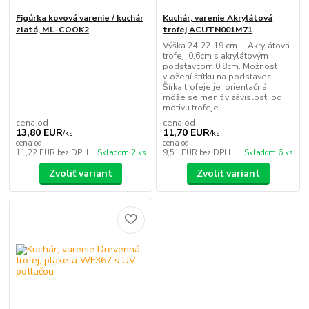
Figúrka kovová varenie / kuchár
Kuchár, varenie Akrylátová
zlatá, ML-COOK2
trofej ACUTN001M71
Výška 24-22-19 cm Akrylátová
trofej 0,6cm s akrylátovým
podstavcom 0,8cm. Možnost
vložení štítku na podstavec.
Šírka trofeje je orientačná,
môže se meniť v závislosti od
motivu trofeje.
cena od
cena od
13,80 EUR
11,70 EUR
/
ks
/
ks
cena od
cena od
11,22 EUR
bez DPH
Skladom 2 ks
9,51 EUR
bez DPH
Skladom 6 ks
Zvoliť variant
Zvoliť variant