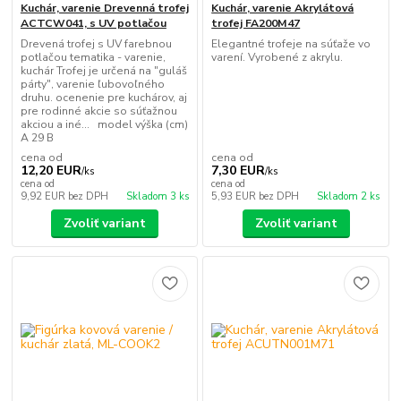
Kuchár, varenie Drevenná trofej
Kuchár, varenie Akrylátová
ACTCW041, s UV potlačou
trofej FA200M47
Drevená trofej s UV farebnou
Elegantné trofeje na súťaže vo
potlačou tematika - varenie,
varení. Vyrobené z akrylu.
kuchár Trofej je určená na "guláš
párty", varenie ľubovoľného
druhu. ocenenie pre kuchárov, aj
pre rodinné akcie so súťažnou
akciou a iné... model výška (cm)
A 29 B
cena od
cena od
12,20 EUR
7,30 EUR
/
ks
/
ks
cena od
cena od
9,92 EUR
bez DPH
Skladom 3 ks
5,93 EUR
bez DPH
Skladom 2 ks
Zvoliť variant
Zvoliť variant