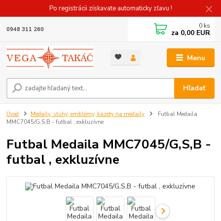
Po registrácii získavate automaticky zľavu !
0
ks
0948 311 260
za
0,00 EUR
Menu
Hľadať
Úvod
Medaily, stuhy, emblémy, kazety na medaily
Futbal Medaila
MMC7045/G,S,B - futbal , exkluzívne
Futbal Medaila MMC7045/G,S,B -
futbal , exkluzívne