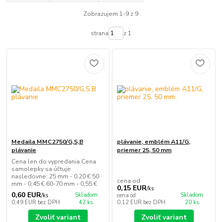
Zobrazujem 1-9 z 9
strana
z 1
Medaila MMC2750/G,S,B
plávanie, emblém A11/G,
plávanie
priemer 25, 50 mm
Cena len do vypredania Cena
samolepky sa účtuje
nasledovne: 25 mm - 0,20 € 50
cena od
mm - 0,45 € 60-70 mm - 0,55 €
0,15 EUR
/
ks
0,60 EUR
Skladom
Skladom
/
ks
cena od
0,49 EUR
bez DPH
42 ks
0,12 EUR
bez DPH
20 ks
Zvoliť variant
Zvoliť variant