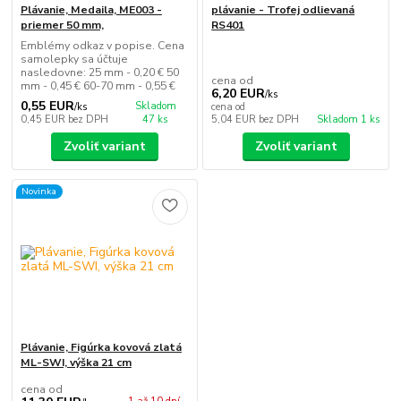
Plávanie, Medaila, ME003 -
plávanie - Trofej odlievaná
priemer 50 mm,
RS401
Emblémy odkaz v popise. Cena
samolepky sa účtuje
nasledovne: 25 mm - 0,20 € 50
cena od
mm - 0,45 € 60-70 mm - 0,55 €
6,20 EUR
/
ks
0,55 EUR
Skladom
/
ks
cena od
0,45 EUR
bez DPH
47 ks
5,04 EUR
bez DPH
Skladom 1 ks
Zvoliť variant
Zvoliť variant
Novinka
Plávanie, Figúrka kovová zlatá
ML-SWI, výška 21 cm
cena od