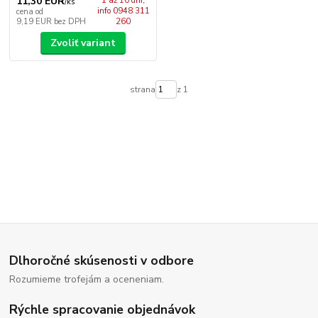
11,30 EUR
1 až 10 dní,
/
ks
info 0948 311
cena od
9,19 EUR
bez DPH
260
Zvoliť variant
strana
z 1
Dlhoročné skúsenosti v odbore
Rozumieme trofejám a oceneniam.
Rýchle spracovanie objednávok