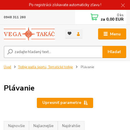
Po registrácii získavate automaticky zľavu !
0
ks
0948 311 260
za
0,00 EUR
Menu
Hľadať
Úvod
Trofeje podľa športu, Tematické trofeje
Plávanie
Plávanie
Upresniť parametre
Najnovšie
Najlacnejšie
Najdrahšie