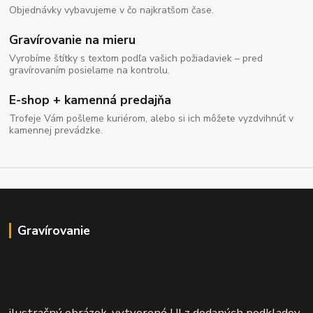
Objednávky vybavujeme v čo najkratšom čase.
Gravírovanie na mieru
Vyrobíme štítky s textom podľa vašich požiadaviek – pred
gravírovaním posielame na kontrolu.
E-shop + kamenná predajňa
Trofeje Vám pošleme kuriérom, alebo si ich môžete vyzdvihnúť v
kamennej prevádzke.
Gravírovanie
ilustračný obrázok, vytvorené UI z dodaných podkladov