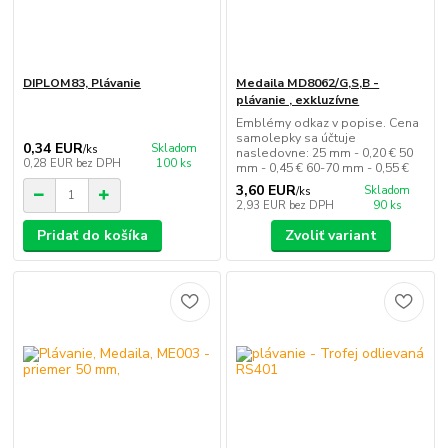
DIPLOM83, Plávanie
Medaila MD8062/G,S,B -
plávanie , exkluzívne
Emblémy odkaz v popise. Cena
samolepky sa účtuje
0,34 EUR
Skladom
/
ks
nasledovne: 25 mm - 0,20 € 50
0,28 EUR
bez DPH
100 ks
mm - 0,45 € 60-70 mm - 0,55 €
3,60 EUR
Skladom
/
ks
2,93 EUR
bez DPH
90 ks
Pridať do košíka
Zvoliť variant