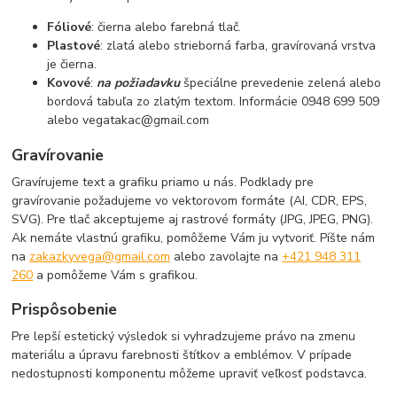
Fóliové
: čierna alebo farebná tlač.
Plastové
: zlatá alebo strieborná farba, gravírovaná vrstva
je čierna.
Kovové
:
na požiadavku
špeciálne prevedenie zelená alebo
bordová tabuľa zo zlatým textom. Informácie 0948 699 509
alebo vegatakac@gmail.com
Gravírovanie
Gravírujeme text a grafiku priamo u nás. Podklady pre
gravírovanie požadujeme vo vektorovom formáte (AI, CDR, EPS,
SVG). Pre tlač akceptujeme aj rastrové formáty (JPG, JPEG, PNG).
Ak nemáte vlastnú grafiku, pomôžeme Vám ju vytvoriť. Píšte nám
na
zakazkyvega@gmail.com
alebo zavolajte na
+421 948 311
260
a pomôžeme Vám s grafikou.
Prispôsobenie
Pre lepší estetický výsledok si vyhradzujeme právo na zmenu
materiálu a úpravu farebnosti štítkov a emblémov. V prípade
nedostupnosti komponentu môžeme upraviť veľkosť podstavca.