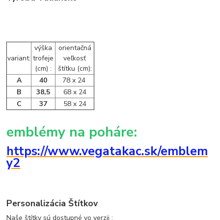
výška
orientačná
variant:
trofeje
veľkosť
(cm) :
štítku (cm):
A
40
78 x 24
B
38,5
68 x 24
C
37
58 x 24
emblémy na poháre:
https://www.vegatakac.sk/emblem
y2
Personalizácia Štítkov
Naše štítky sú dostupné vo verzii :