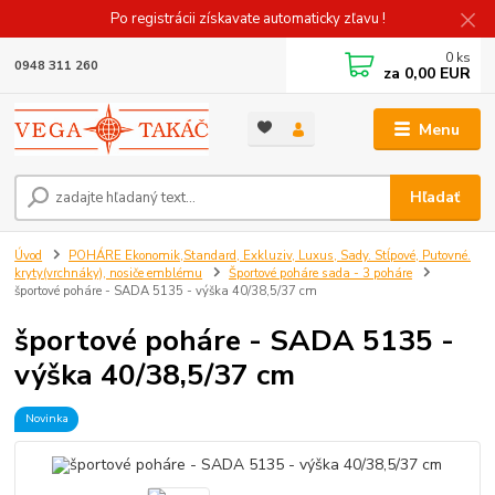
Po registrácii získavate automaticky zľavu !
0
ks
0948 311 260
za
0,00 EUR
Menu
Hľadať
Úvod
POHÁRE Ekonomik,Standard, Exkluziv, Luxus, Sady. Stĺpové, Putovné.
kryty(vrchnáky), nosiče emblému
Športové poháre sada - 3 poháre
športové poháre - SADA 5135 - výška 40/38,5/37 cm
športové poháre - SADA 5135 -
výška 40/38,5/37 cm
Novinka