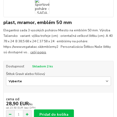
plast, mramor, emblém 50 mm
Elegantná sada 3 vysokých pohárov Miesto na emblém 50 mm. Výroba
Taliansko variant: výška trofeje (cm) : orientačná veľkosť štítku (cm): A 40
78 x 24 B 38,5 68 x 24 C 37 58 x 24 emblémy na poháre:
https://www.vegatakac.sk/emblemy2 Personalizácia Štítkov Naše štítky
sú dostupné vo...
celý popis
Dostupnosť
Skladom 2 ks
Štítok Gravír alebo fóliový
cena od
28,90 EUR
/
ks
od
23,50 EUR
bez DPH
Pridať do košíka