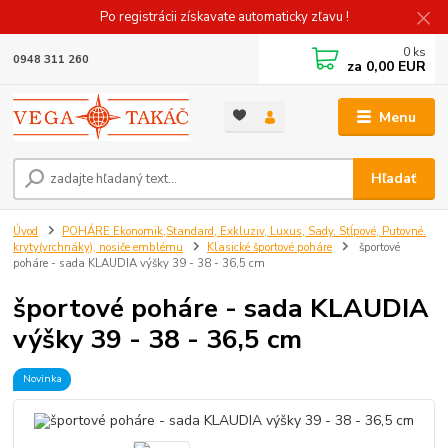
Po registrácii získavate automaticky zľavu !
0
ks
0948 311 260
za
0,00 EUR
Menu
Hľadať
Úvod
POHÁRE Ekonomik,Standard, Exkluziv, Luxus, Sady. Stĺpové, Putovné.
kryty(vrchnáky), nosiče emblému
Klasické športové poháre
športové
poháre - sada KLAUDIA výšky 39 - 38 - 36,5 cm
športové poháre - sada KLAUDIA
výšky 39 - 38 - 36,5 cm
Novinka