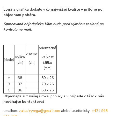
Logá a grafiku
dodajte v čo
najvyššej kvalite v prílohe po
objednaní pohára.
Spracovaná objednávka Vám bude pred výrobou zaslaná na
kontrolu na mail.
orientačná
priemer
Výška
veľkosť
Model
(cm)
(cm)
štítku
(mm)
A
38
80 x 26
B
37
70 x 26
C
36
60 x 26
Objednajte si z našej širokej ponuky a v
prípade otázok nás
neváhajte kontaktovať
emailom:
zakazkyvega@gmail.com
alebo telefonicky
+421 948