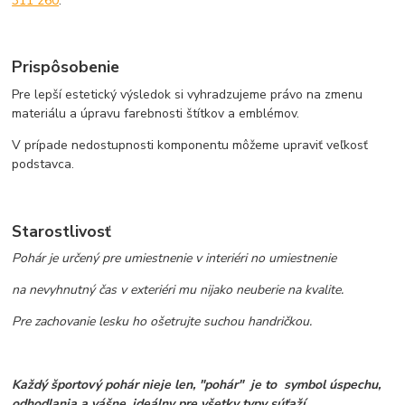
311 260
.
Prispôsobenie
Pre lepší estetický výsledok si vyhradzujeme právo na zmenu
materiálu a úpravu farebnosti štítkov a emblémov.
V prípade nedostupnosti komponentu môžeme upraviť veľkosť
podstavca.
Starostlivosť
Pohár je určený pre umiestnenie v interiéri no umiestnenie
na nevyhnutný čas v exteriéri mu nijako neuberie na kvalite.
Pre zachovanie lesku ho ošetrujte suchou handričkou.
Každý športový pohár nieje len, "pohár" je to symbol úspechu,
odhodlania a vášne, ideálny pre všetky typy súťaží.