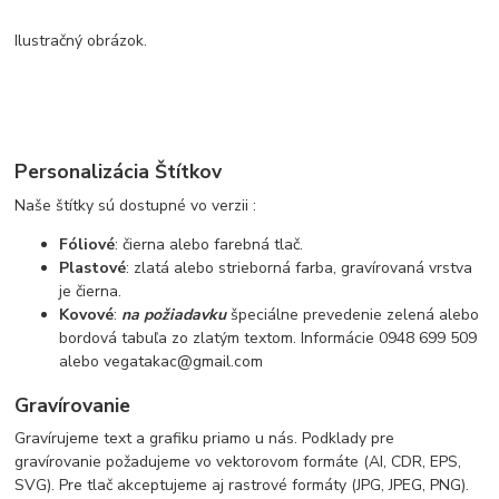
Ilustračný obrázok.
Personalizácia Štítkov
Naše štítky sú dostupné vo verzii :
Fóliové
: čierna alebo farebná tlač.
Plastové
: zlatá alebo strieborná farba, gravírovaná vrstva
je čierna.
Kovové
:
na požiadavku
špeciálne prevedenie zelená alebo
bordová tabuľa zo zlatým textom. Informácie 0948 699 509
alebo vegatakac@gmail.com
Gravírovanie
Gravírujeme text a grafiku priamo u nás. Podklady pre
gravírovanie požadujeme vo vektorovom formáte (AI, CDR, EPS,
SVG). Pre tlač akceptujeme aj rastrové formáty (JPG, JPEG, PNG).