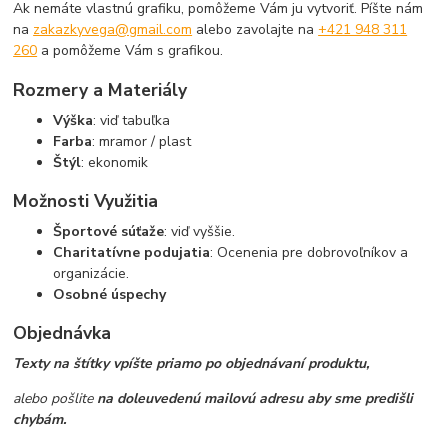
Ak nemáte vlastnú grafiku, pomôžeme Vám ju vytvoriť. Píšte nám
na
zakazkyvega@gmail.com
alebo zavolajte na
+421 948 311
260
a pomôžeme Vám s grafikou.
Rozmery a Materiály
Výška
: viď tabuľka
Farba
: mramor / plast
Štýl
: ekonomik
Možnosti Využitia
Športové súťaže
: viď vyššie.
Charitatívne podujatia
: Ocenenia pre dobrovoľníkov a
organizácie.
Osobné úspechy
Objednávka
Texty na štítky vpíšte priamo po objednávaní produktu,
alebo pošlite
na doleuvedenú mailovú adresu aby sme predišli
chybám.