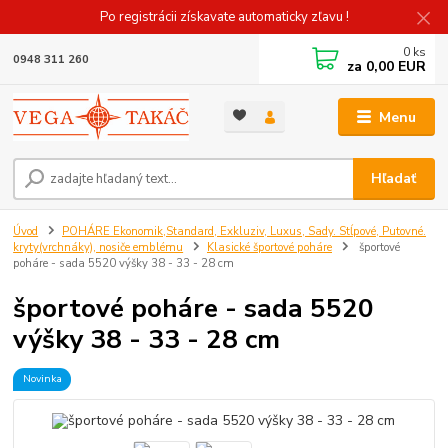
Po registrácii získavate automaticky zľavu !
0
ks
0948 311 260
za
0,00 EUR
Menu
Hľadať
Úvod
POHÁRE Ekonomik,Standard, Exkluziv, Luxus, Sady. Stĺpové, Putovné.
kryty(vrchnáky), nosiče emblému
Klasické športové poháre
športové
poháre - sada 5520 výšky 38 - 33 - 28 cm
športové poháre - sada 5520
výšky 38 - 33 - 28 cm
Novinka