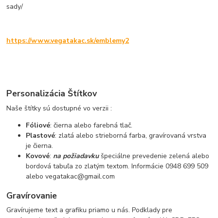
sady/
https://www.vegatakac.sk/emblemy2
Personalizácia Štítkov
Naše štítky sú dostupné vo verzii :
Fóliové
: čierna alebo farebná tlač.
Plastové
: zlatá alebo strieborná farba, gravírovaná vrstva
je čierna.
Kovové
:
na požiadavku
špeciálne prevedenie zelená alebo
bordová tabuľa zo zlatým textom. Informácie 0948 699 509
alebo vegatakac@gmail.com
Gravírovanie
Gravírujeme text a grafiku priamo u nás. Podklady pre