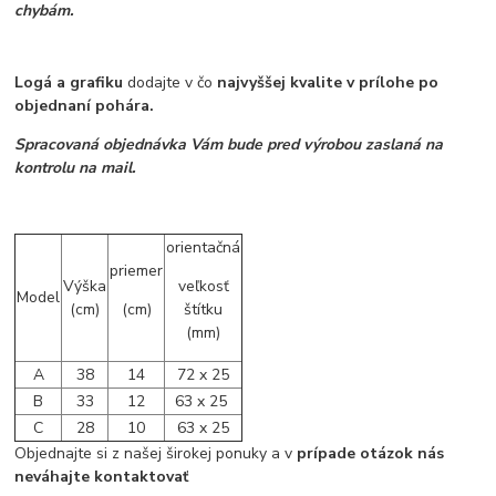
chybám.
Logá a grafiku
dodajte v čo
najvyššej kvalite v prílohe po
objednaní pohára.
Spracovaná objednávka Vám bude pred výrobou zaslaná na
kontrolu na mail.
orientačná
priemer
Výška
veľkosť
Model
(cm)
(cm)
štítku
(mm)
A
38
14
72 x 25
B
33
12
63 x 25
C
28
10
63 x 25
Objednajte si z našej širokej ponuky a v
prípade otázok nás
neváhajte kontaktovať