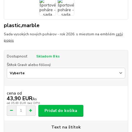
plastic,marble
Sada vysokých nových pohárov - rok 2026. s miestom na emblém
celý
popis
Dostupnosť
Skladom 8 ks
Štítok Gravír alebo fóliový
cena od
43,90 EUR
/
ks
od
35,69 EUR
bez DPH
Pridať do košíka
Text na štítok