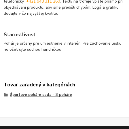
telefonicky
+421 948 311 260
. Texty na trofeje vpíšte priamo pri
objednávaní produktu, aby sme predišli chybám. Logá a grafiku
dodajte v čo najvyššej kvalite.
Starostlivosť
Pohár je určený pre umiestnenie v interiéri. Pre zachovanie lesku
ho ošetrujte suchou handričkou
Tovar zaradený v kategóriách
Športové poháre sada - 3 poháre