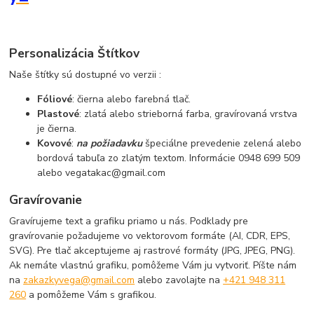
Personalizácia Štítkov
Naše štítky sú dostupné vo verzii :
Fóliové
: čierna alebo farebná tlač.
Plastové
: zlatá alebo strieborná farba, gravírovaná vrstva
je čierna.
Kovové
:
na požiadavku
špeciálne prevedenie zelená alebo
bordová tabuľa zo zlatým textom. Informácie 0948 699 509
alebo vegatakac@gmail.com
Gravírovanie
Gravírujeme text a grafiku priamo u nás. Podklady pre
gravírovanie požadujeme vo vektorovom formáte (AI, CDR, EPS,
SVG). Pre tlač akceptujeme aj rastrové formáty (JPG, JPEG, PNG).
Ak nemáte vlastnú grafiku, pomôžeme Vám ju vytvoriť. Píšte nám
na
zakazkyvega@gmail.com
alebo zavolajte na
+421 948 311
260
a pomôžeme Vám s grafikou.