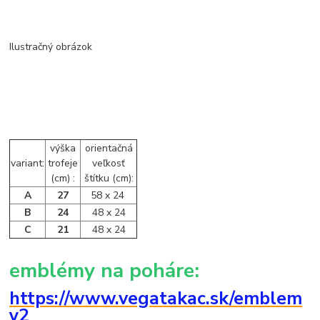
Ilustračný obrázok
výška
orientačná
variant:
trofeje
veľkosť
(cm) :
štítku (cm):
A
27
58 x 24
B
24
48 x 24
C
21
48 x 24
emblémy na poháre:
https://www.vegatakac.sk/emblem
y2