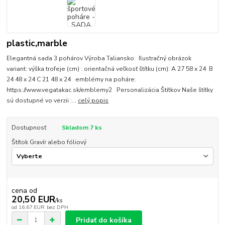
plastic,marble
Elegantná sada 3 pohárov Výroba Taliansko Ilustračný obrázok
variant: výška trofeje (cm) : orientačná veľkosť štítku (cm): A 27 58 x 24 B
24 48 x 24 C 21 48 x 24 emblémy na poháre:
https://www.vegatakac.sk/emblemy2 Personalizácia Štítkov Naše štítky
sú dostupné vo verzii :...
celý popis
Dostupnosť
Skladom 7 ks
Štítok Gravír alebo fóliový
cena od
20,50 EUR
/
ks
od
16,67 EUR
bez DPH
Pridať do košíka