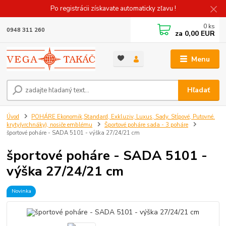
Po registrácii získavate automaticky zľavu !
0
ks
0948 311 260
za
0,00 EUR
Menu
Hľadať
Úvod
POHÁRE Ekonomik,Standard, Exkluziv, Luxus, Sady. Stĺpové, Putovné.
kryty(vrchnáky), nosiče emblému
Športové poháre sada - 3 poháre
športové poháre - SADA 5101 - výška 27/24/21 cm
športové poháre - SADA 5101 -
výška 27/24/21 cm
Novinka