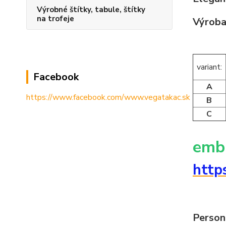
Výrobné štítky, tabule, štítky
na trofeje
Výroba
variant:
Facebook
A
https://www.facebook.com/www.vegatakac.sk
B
C
emb
http
Person