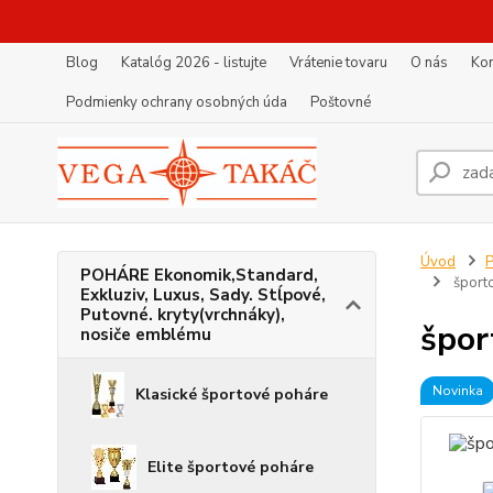
Blog
Katalóg 2026 - listujte
Vrátenie tovaru
O nás
Kon
Podmienky ochrany osobných úda
Poštovné
Úvod
P
POHÁRE Ekonomik,Standard,
šport
Exkluziv, Luxus, Sady. Stĺpové,
Putovné. kryty(vrchnáky),
špor
nosiče emblému
Novinka
Klasické športové poháre
Elite športové poháre