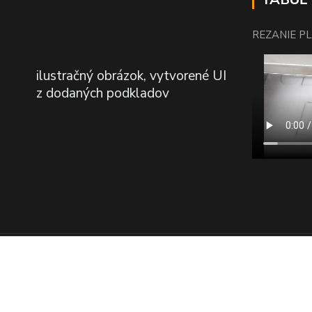
REZANIE P
ilustračný obrázok, vytvorené UI
z dodaných podkladov
VEGA-TAKÁČ,s.r.o.