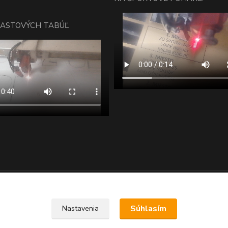
LASTOVÝCH TABÚĽ
Upravit sběr cookies.
Súhlasím
Nastavenia