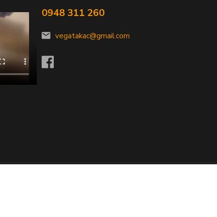
0948 311 260
vegatakac@gmail.com
Vytvorené na
Eshop-rychlo.sk