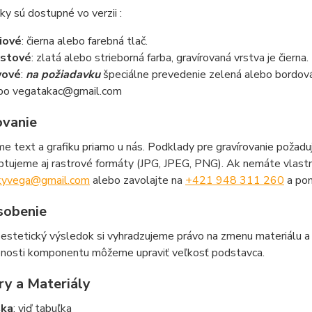
ky sú dostupné vo verzii :
iové
: čierna alebo farebná tlač.
astové
: zlatá alebo strieborná farba, gravírovaná vrstva je čierna.
vové
:
na požiadavku
špeciálne prevedenie zelená alebo bordov
bo vegatakac@gmail.com
ovanie
me text a grafiku priamo u nás. Podklady pre gravírovanie poža
ptujeme aj rastrové formáty (JPG, JPEG, PNG). Ak nemáte vlastn
kyvega@gmail.com
alebo zavolajte na
+421 948 311 260
a pom
sobenie
 estetický výsledok si vyhradzujeme právo na zmenu materiálu a
nosti komponentu môžeme upraviť veľkosť podstavca.
y a Materiály
ška
: viď tabuľka