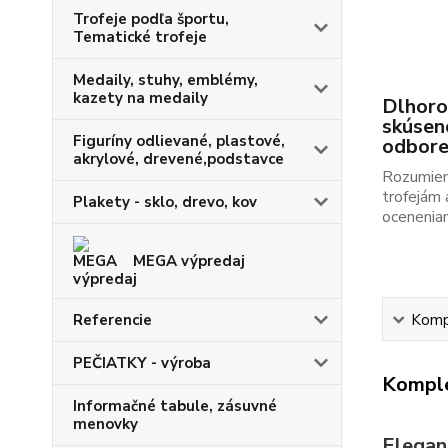
Trofeje podľa športu,
Tematické trofeje
Medaily, stuhy, emblémy,
kazety na medaily
Dlhoro
skúsen
Figuríny odlievané, plastové,
odbor
akrylové, drevené,podstavce
Rozumie
trofejám 
Plakety - sklo, drevo, kov
ocenenia
MEGA výpredaj
Referencie
Kompl
PEČIATKY - výroba
Komple
Informačné tabule, zásuvné
menovky
Elegan