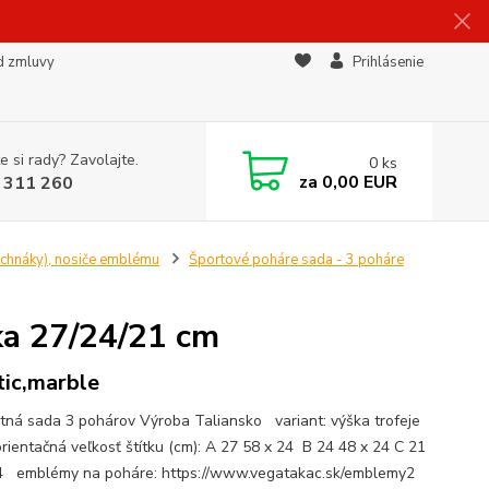
d zmluvy
Prihlásenie
e si rady? Zavolajte.
0
ks
za
0,00 EUR
 311 260
rchnáky), nosiče emblému
Športové poháre sada - 3 poháre
ka 27/24/21 cm
tic,marble
tná sada 3 pohárov Výroba Taliansko variant: výška trofeje
orientačná veľkosť štítku (cm): A 27 58 x 24 B 24 48 x 24 C 21
4 emblémy na poháre: https://www.vegatakac.sk/emblemy2