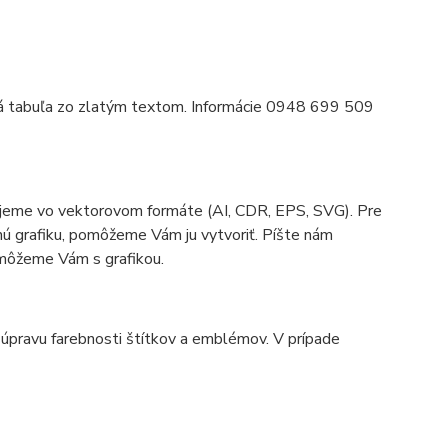
á tabuľa zo zlatým textom. Informácie 0948 699 509
dujeme vo vektorovom formáte (AI, CDR, EPS, SVG). Pre
ú grafiku, pomôžeme Vám ju vytvoriť. Píšte nám
ôžeme Vám s grafikou.
 úpravu farebnosti štítkov a emblémov. V prípade