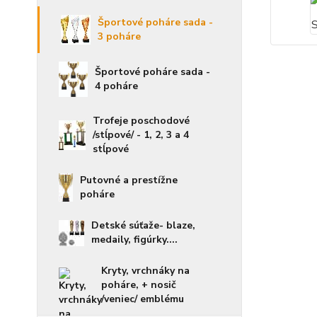
Športové poháre sada -
3 poháre
Športové poháre sada -
4 poháre
Trofeje poschodové
/stĺpové/ - 1, 2, 3 a 4
stĺpové
Putovné a prestížne
poháre
Detské súťaže- blaze,
medaily, figúrky....
Kryty, vrchnáky na
poháre, + nosič
/veniec/ emblému