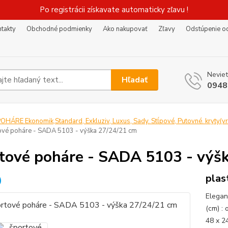
Po registrácii získavate automaticky zľavu !
takty
Obchodné podmienky
Ako nakupovať
Zľavy
Odstúpenie o
Neviet
Hľadať
0948
OHÁRE Ekonomik,Standard, Exkluziv, Luxus, Sady. Stĺpové, Putovné. kryty(v
ové poháre - SADA 5103 - výška 27/24/21 cm
tové poháre - SADA 5103 - výš
plas
Elegan
(cm) : 
48 x 2