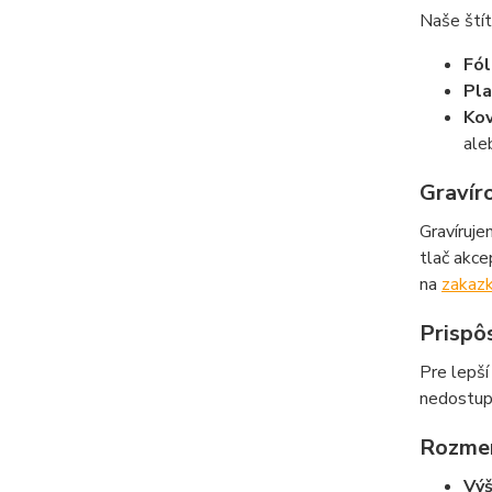
Naše štít
Fól
Pl
Ko
ale
Gravír
Gravíruje
tlač akce
na
zakaz
Prispô
Pre lepší
nedostup
Rozmer
Vý