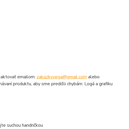
ntaktovať emailom:
zakazkyvega@gmail.com
alebo
dnávaní produktu, aby sme predišli chybám. Logá a grafiku
ujte suchou handričkou