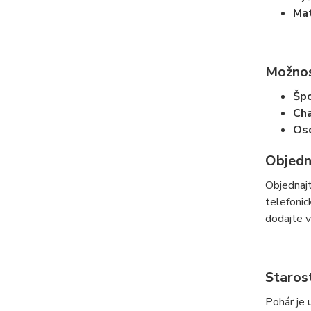
Mat
Možnos
Špo
Cha
Os
Objedn
Objednajt
telefoni
dodajte v
Staros
Pohár je 