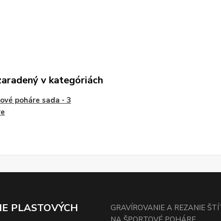
zaradený v kategóriách
ové poháre sada - 3
re
IE PLASTOVÝCH
GRAVÍROVANIE A REZANIE ŠT
NA ŠPORTOVÉ POHÁRE.