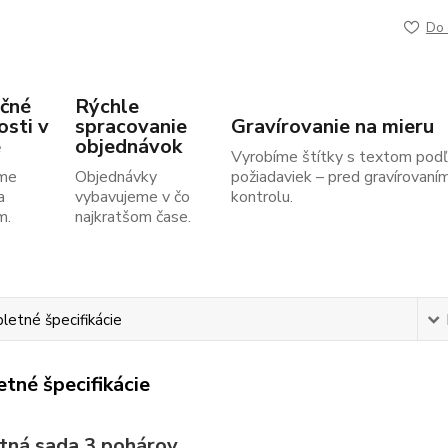
Do 
čné
Rýchle
osti v
spracovanie
Gravírovanie na mieru
e
objednávok
Vyrobíme štítky s textom podľ
me
Objednávky
požiadaviek – pred gravírovaní
a
vybavujeme v čo
kontrolu.
m.
najkratšom čase.
etné špecifikácie
tné špecifikácie
tná sada 3 pohárov