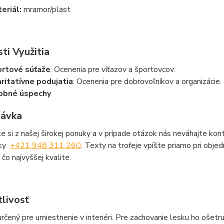
eriál:
mramor/plast
ti Využitia
rtové súťaže
: Ocenenia pre víťazov a športovcov.
ritatívne podujatia
: Ocenenia pre dobrovoľníkov a organizácie.
obné úspechy
ávka
e si z našej širokej ponuky a v prípade otázok nás neváhajte ko
cky
+421 948 311 260
. Texty na trofeje vpíšte priamo pri obje
 čo najvyššej kvalite.
tlivosť
určený pre umiestnenie v interiéri. Pre zachovanie lesku ho ošetr