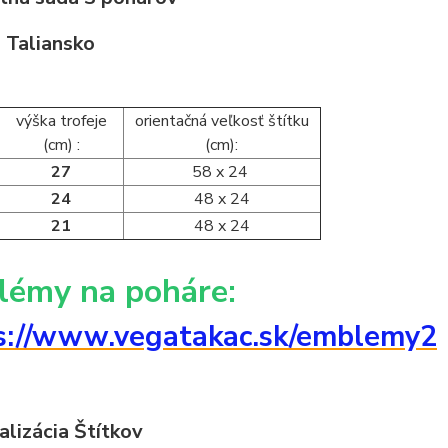
 Taliansko
výška trofeje
orientačná veľkosť štítku
(cm) :
(cm):
27
58 x 24
24
48 x 24
21
48 x 24
lémy na poháre:
s://www.vegatakac.sk/emblemy2
alizácia Štítkov