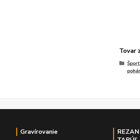
Tovar 
Šport
pohá
Gravírovanie
REZAN
TABÚĽ