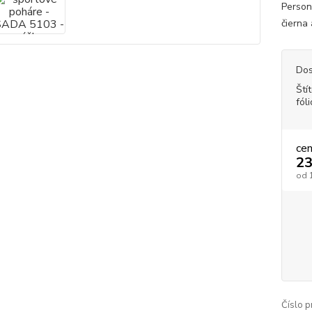
Persona
čierna 
Dos
Ští
fól
ce
23
od
Číslo p