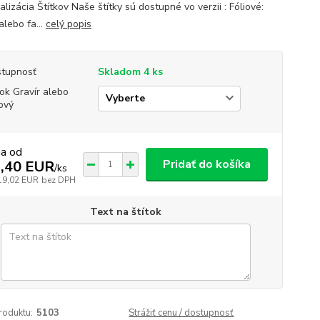
lizácia Štítkov Naše štítky sú dostupné vo verzii : Fóliové:
alebo fa...
celý popis
tupnosť
Skladom 4 ks
tok Gravír alebo
iový
na od
Pridať do košíka
,40 EUR
/
ks
19,02 EUR
bez DPH
Text na štítok
roduktu:
5103
Strážiť cenu / dostupnosť