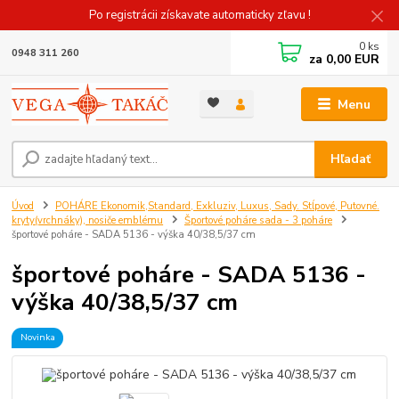
Po registrácii získavate automaticky zľavu !
0
ks
0948 311 260
za
0,00 EUR
Menu
Hľadať
Úvod
POHÁRE Ekonomik,Standard, Exkluziv, Luxus, Sady. Stĺpové, Putovné.
kryty(vrchnáky), nosiče emblému
Športové poháre sada - 3 poháre
športové poháre - SADA 5136 - výška 40/38,5/37 cm
športové poháre - SADA 5136 -
výška 40/38,5/37 cm
Novinka