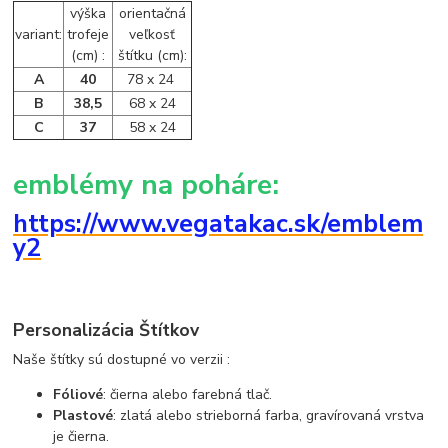
výška
orientačná
variant:
trofeje
veľkosť
(cm) :
štítku (cm):
A
40
78 x 24
B
38,5
68 x 24
C
37
58 x 24
emblémy na poháre:
https://www.vegatakac.sk/emblem
y2
Personalizácia Štítkov
Naše štítky sú dostupné vo verzii :
Fóliové
: čierna alebo farebná tlač.
Plastové
: zlatá alebo strieborná farba, gravírovaná vrstva
je čierna.