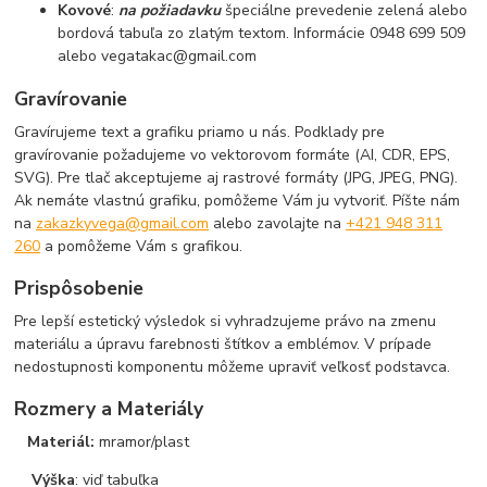
Kovové
:
na požiadavku
špeciálne prevedenie zelená alebo
bordová tabuľa zo zlatým textom. Informácie 0948 699 509
alebo vegatakac@gmail.com
Gravírovanie
Gravírujeme text a grafiku priamo u nás. Podklady pre
gravírovanie požadujeme vo vektorovom formáte (AI, CDR, EPS,
SVG). Pre tlač akceptujeme aj rastrové formáty (JPG, JPEG, PNG).
Ak nemáte vlastnú grafiku, pomôžeme Vám ju vytvoriť. Píšte nám
na
zakazkyvega@gmail.com
alebo zavolajte na
+421 948 311
260
a pomôžeme Vám s grafikou.
Prispôsobenie
Pre lepší estetický výsledok si vyhradzujeme právo na zmenu
materiálu a úpravu farebnosti štítkov a emblémov. V prípade
nedostupnosti komponentu môžeme upraviť veľkosť podstavca.
Rozmery a Materiály
Materiál:
mramor/plast
Výška
: viď tabuľka