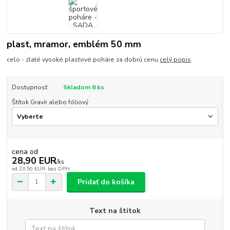
plast, mramor, emblém 50 mm
celo - zlaté vysoké plastové poháre za dobrú cenu
celý popis
Dostupnosť
Skladom 8 ks
Štítok Gravír alebo fóliový
cena od
28,90 EUR
/
ks
od
23,50 EUR
bez DPH
Pridať do košíka
Text na štítok