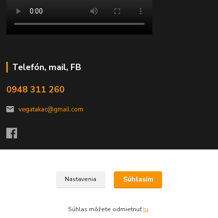
Telefón, mail, FB
0948 311 260
vegatakac@gmail.com
Upravit sběr cookies.
Súhlasím
Nastavenia
VEGA-TAKÁČ,s.r.o.
Súhlas môžete odmietnuť
tu
.
Vytvorené na
Eshop-rychlo.sk